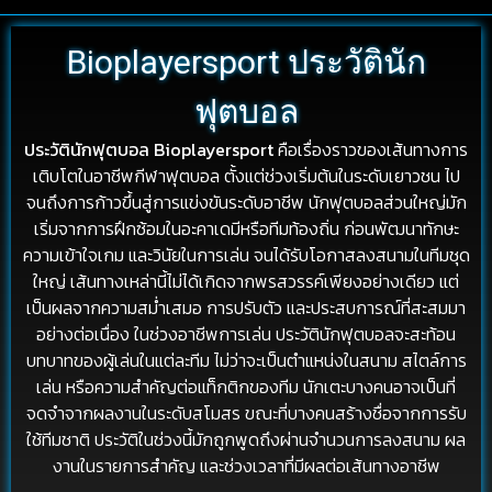
Bioplayersport ประวัตินัก
ฟุตบอล
ประวัตินักฟุตบอล Bioplayersport
คือเรื่องราวของเส้นทางการ
เติบโตในอาชีพกีฬาฟุตบอล ตั้งแต่ช่วงเริ่มต้นในระดับเยาวชน ไป
จนถึงการก้าวขึ้นสู่การแข่งขันระดับอาชีพ นักฟุตบอลส่วนใหญ่มัก
เริ่มจากการฝึกซ้อมในอะคาเดมีหรือทีมท้องถิ่น ก่อนพัฒนาทักษะ
ความเข้าใจเกม และวินัยในการเล่น จนได้รับโอกาสลงสนามในทีมชุด
ใหญ่ เส้นทางเหล่านี้ไม่ได้เกิดจากพรสวรรค์เพียงอย่างเดียว แต่
เป็นผลจากความสม่ำเสมอ การปรับตัว และประสบการณ์ที่สะสมมา
อย่างต่อเนื่อง ในช่วงอาชีพการเล่น ประวัตินักฟุตบอลจะสะท้อน
บทบาทของผู้เล่นในแต่ละทีม ไม่ว่าจะเป็นตำแหน่งในสนาม สไตล์การ
เล่น หรือความสำคัญต่อแท็กติกของทีม นักเตะบางคนอาจเป็นที่
จดจำจากผลงานในระดับสโมสร ขณะที่บางคนสร้างชื่อจากการรับ
ใช้ทีมชาติ ประวัติในช่วงนี้มักถูกพูดถึงผ่านจำนวนการลงสนาม ผล
งานในรายการสำคัญ และช่วงเวลาที่มีผลต่อเส้นทางอาชีพ