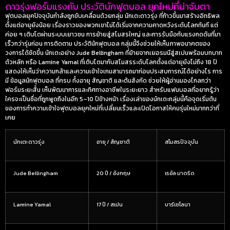
ดาวรุ่งฟอร์มแรงกับ ประวัตินักฟุตบอล ยุคใหม่ที่น่าจับตา
ฟุตบอลยุคปัจจุบันกำลังถูกขับเคลื่อนด้วยกลุ่ม
นักเตะดาวรุ่ง
ที่ก้าวขึ้นมาสร้างอิทธิพล
ตั้งแต่อายุยังน้อย เรื่องราวของพวกเขาไม่ได้เริ่มจากความคาดหวังระดับโลกทันที แต่
ค่อย ๆ เติบโตผ่านระบบเยาวชน การย้ายสู่สโมสรใหญ่ และการรับมือกับแรงกดดันที่มา
เร็วกว่ารุ่นก่อน การติดตาม
ประวัตินักฟุตบอล
กลุ่มนี้จึงช่วยให้เห็นภาพอนาคตของ
วงการได้ชัดขึ้น นักเตะอย่าง Jude Bellingham ที่ย้ายจากเยอรมนีสู่สเปนพร้อมบทบาท
ตัวหลัก หรือ Lamine Yamal ที่เติบโตมากับสโมสรระดับโลกตั้งแต่อายุยังไม่ถึง 18 ปี
แสดงให้เห็นว่าความกล้าและความเข้าใจเกมสามารถมาก่อนประสบการณ์ได้อย่างไร การ
มี
ข้อมูลนักฟุตบอล
ที่ครบ ทั้งอายุ สัญชาติ และต้นสังกัด ช่วยให้ผู้อ่านมองไกลกว่า
ฟอร์มระยะสั้น เห็นพัฒนาการและทิศทางอาชีพในระยะยาว สำหรับแฟนบอลที่อยากรู้ว่า
ใครจะเป็นชื่อที่ถูกพูดถึงในอีก 5–10 ปีข้างหน้า เรื่องเล่าของนักเตะกลุ่มนี้คือจุดเริ่มต้น
ของการทำความเข้าใจฟุตบอลยุคใหม่ที่เปลี่ยนเร็วและเปิดโอกาสให้คนรุ่นใหม่มากกว่าที่
เคย
นักเตะดาวรุ่ง
อายุ / สัญชาติ
สโมสรปัจจุบัน
Jude Bellingham
20 ปี / อังกฤษ
เรอัล มาดริด
Lamine Yamal
17 ปี / สเปน
บาร์เซโลนา