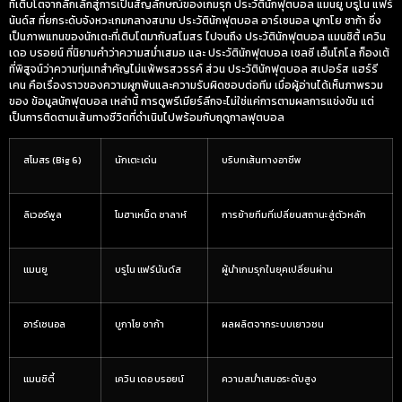
ที่เติบโตจากลีกเล็กสู่การเป็นสัญลักษณ์ของเกมรุก
ประวัตินักฟุตบอล แมนยู บรูโน แฟร์
นันด์ส
ที่ยกระดับจังหวะเกมกลางสนาม
ประวัตินักฟุตบอล อาร์เซนอล บูกาโย ซาก้า
ซึ่ง
เป็นภาพแทนของนักเตะที่เติบโตมากับสโมสร ไปจนถึง
ประวัตินักฟุตบอล แมนซิตี้ เควิน
เดอ บรอยน์
ที่นิยามคำว่าความสม่ำเสมอ และ
ประวัตินักฟุตบอล เชลซี เอ็นโกโล ก็องเต้
ที่พิสูจน์ว่าความทุ่มเทสำคัญไม่แพ้พรสวรรค์ ส่วน
ประวัตินักฟุตบอล สเปอร์ส แฮร์รี
เคน
คือเรื่องราวของความผูกพันและความรับผิดชอบต่อทีม เมื่อผู้อ่านได้เห็นภาพรวม
ของ
ข้อมูลนักฟุตบอล
เหล่านี้ การดูพรีเมียร์ลีกจะไม่ใช่แค่การตามผลการแข่งขัน แต่
เป็นการติดตามเส้นทางชีวิตที่ดำเนินไปพร้อมกับฤดูกาลฟุตบอล
สโมสร (Big 6)
นักเตะเด่น
บริบทเส้นทางอาชีพ
ลิเวอร์พูล
โมฮาเหม็ด ซาลาห์
การย้ายทีมที่เปลี่ยนสถานะสู่ตัวหลัก
แมนยู
บรูโน แฟร์นันด์ส
ผู้นำเกมรุกในยุคเปลี่ยนผ่าน
อาร์เซนอล
บูกาโย ซาก้า
ผลผลิตจากระบบเยาวชน
แมนซิตี้
เควิน เดอ บรอยน์
ความสม่ำเสมอระดับสูง