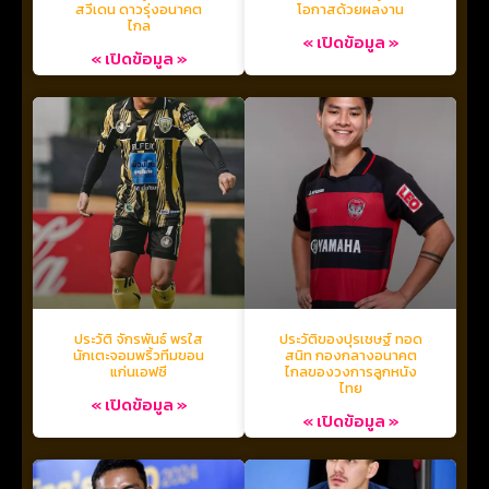
สวีเดน ดาวรุ่งอนาคต
โอกาสด้วยผลงาน
ไกล
« เปิดข้อมูล »
« เปิดข้อมูล »
ประวัติ จักรพันธ์ พรใส
ประวัติของปุรเชษฐ์ ทอด
นักเตะจอมพริ้วทีมขอน
สนิท กองกลางอนาคต
แก่นเอฟซี
ไกลของวงการลูกหนัง
ไทย
« เปิดข้อมูล »
« เปิดข้อมูล »