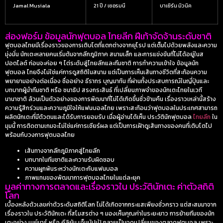
Jamal Musiala
21 ปี / เยอรมนี
บาเยิร์น มิวนิค
ส่องฟอร์ม ข้อมูลนักฟุตบอล ไทยลีก ฝีเท้าจัดจ้านระดับชาติ
ฟุตบอลไทยมีเรื่องราวของการเติบโตที่แตกต่างจากยุโรป แต่เต็มไปด้วยพลังและความ
มุ่งมั่น นักเตะหลายคนเริ่มต้นจากลีกภูมิภาค สนามเล็ก และการแข่งขันที่ไม่ได้อยู่ในส
ปอตไลต์ ก่อนจะค่อย ๆ ไต่ระดับสู่ไทยลีกและทีมชาติ การทำความเข้าใจ
ข้อมูลนัก
ฟุตบอล
ไทยจึงไม่ใช่แค่การดูสถิติในสนาม แต่เป็นการเห็นเส้นทางชีวิตที่สะท้อนความ
พยายามอย่างต่อเนื่อง ชื่ออย่าง ธีราทร บุญมาทัน ที่ผ่านทั้งประสบการณ์ในญี่ปุ่นและ
บทบาทผู้นำทีมชาติ หรือ ชนาธิป สรงกระสินธ์ ที่เปลี่ยนภาพจำของนักเตะไทยในเวที
นานาชาติ ล้วนเป็นตัวอย่างของการพัฒนาที่ไม่ได้เกิดขึ้นชั่วข้ามคืน เรื่องราวเหล่านี้สร้าง
ความรู้สึกร่วมและความภูมิใจให้แฟนบอลไทย เพราะสะท้อนว่าฟุตบอลในประเทศสามารถ
ผลิตนักเตะที่มีตัวตนและได้รับการยอมรับ เมื่อผู้อ่านได้เห็น
ประวัตินักฟุตบอล
ไทยลีก
ใน
มุมนี้ การติดตามเกมจะไม่ใช่แค่การเชียร์ผล แต่เป็นการเฝ้าดูเส้นทางของคนที่เติบโตไป
พร้อมกับวงการฟุตบอลไทย
เส้นทางจากลีกภูมิภาคสู่ไทยลีก
บทบาทในทีมชาติและความรับผิดชอบ
ความผูกพันระหว่างนักเตะกับแฟนบอล
ภาพแทนของพัฒนาการฟุตบอลไทยในแต่ละยุค
มูลค่าทางการตลาดและเรื่องราวใน ประวัตินักเตะ ค่าตัวสถิติ
โลก
เบื้องหลังตัวเลขค่าตัวระดับสถิติโลก ไม่ได้เกิดจากกระแสเพียงชั่วคราว แต่สะสมมาจาก
เรื่องราวใน
ประวัตินักเตะ
ที่สโมสรต่าง ๆ มองเห็นคุณค่าในระยะยาว การย้ายทีมของนัก
เตะอย่าง เนย์มาร์ หรือ คีลิยัน เอ็มบัปเป้ กลายเป็นจุดเปลี่ยนของตลาดฟุตบอล เพราะ