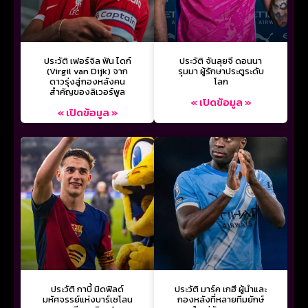
ประวัติ เฟอร์จิล ฟัน ไดก์
ประวัติ จันลุยจี ดอนนา
(Virgil van Dijk) จาก
รุมมา ผู้รักษาประตูระดับ
ดาวรุ่งสู่กองหลังคน
โลก
สำคัญของลิเวอร์พูล
« เปิดข้อมูล »
« เปิดข้อมูล »
ประวัติ กาบี้ มิดฟิลด์
ประวัติ มาร์ค เกฮี ผู้นำและ
มหัศจรรย์แห่งบาร์เซโลน
กองหลังที่หลายทีมยักษ์