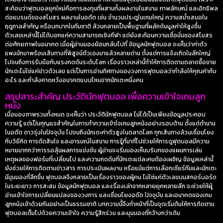
สะท้อนว่าฟุตบอลยุคใหม่คือการลงทุนที่ผสานทั้งผลงานในสนาม ภาพลักษณ์ และอิทธิพล
ต่อแบรนด์ของสโมสร ผลงานในอดีต เช่น จำนวนประตูในเกมใหญ่ ความสม่ำเสมอใน
ฤดูกาลสำคัญ หรือบทบาทในทีมชาติ ล้วนกลายเป็นพื้นฐานที่ผลักดันมูลค่าให้สูงขึ้น
ตัวเลขเหล่านี้ไม่ได้บอกแค่ความสามารถเชิงกีฬา แต่ยังสะท้อนความเชื่อมั่นของสโมสร
ต่อศักยภาพในอนาคต เมื่อผู้อ่านมองย้อนกลับไปที่
ข้อมูลนักฟุตบอล
จะเห็นว่าค่าตัว
แพงมักมาพร้อมเส้นทางที่พิสูจน์ตัวเองมาแล้วหลายด่าน ตั้งแต่การแจ้งเกิดในลีกใหญ่
ไปจนถึงการรับมือกับแรงกดดันระดับโลก เรื่องราวเหล่านี้ทำให้การติดตามตลาดซื้อขาย
นักเตะไม่ใช่แค่ข่าวตัวเลข แต่เป็นการอ่านทิศทางของวงการฟุตบอลว่ากำลังให้คุณค่ากับ
อะไร และกำลังคาดหวังอนาคตแบบไหนจากนักเตะหนึ่งคน
สรุปสาระสำคัญ ประวัตินักฟุตบอล เพื่อความเข้าใจเกมลูก
หนัง
เมื่อมองภาพรวมทั้งหมด จะเห็นว่า
ประวัตินักฟุตบอล
ไม่ได้เป็นเพียงข้อมูลประกอบ
ความรู้ แต่เป็นกุญแจสำคัญในการทำความเข้าใจเกมลูกหนังอย่างรอบด้าน ตั้งแต่ตำนาน
ในอดีต ดาวรุ่งในปัจจุบัน ไปจนถึงนักเตะค่าตัวสูงในตลาดโลก ทุกเส้นทางล้วนเชื่อมโยง
กับวิธีคิด การตัดสินใจ และอารมณ์ในสนาม การรู้ที่มาที่ไปช่วยให้การดูฟุตบอลมีความ
หมายมากกว่าการรอลุ้นผลการแข่งขัน ผู้อ่านจะเริ่มมองเห็นบริบทของแผนการเล่น
เหตุผลของฟอร์มที่เปลี่ยนไป และความกดดันที่นักเตะแต่ละคนต้องเผชิญ ข้อมูลเหล่านี้
ยังช่วยให้การติดตามข่าวสาร การประเมินผลงาน หรือแม้แต่การเลือกเชียร์ทีมและนักเตะ
มีมุมมองที่ลึกขึ้น ฟุตบอลจึงกลายเป็นเรื่องราวของผู้คน ไม่ใช่แค่ตัวเลขบนสกอร์บอร์ด
ในระยะยาว การสะสม
ข้อมูลนักฟุตบอล
และเรื่องเล่าจากหลายยุคหลายลีก จะช่วยให้ผู้
อ่านเข้าใจการเปลี่ยนแปลงของวงการ และเชื่อมโยงอดีต ปัจจุบัน และอนาคตของเกม
ลูกหนังเข้าด้วยกันอย่างเป็นธรรมชาติ บทความนี้จึงทำหน้าที่เป็นจุดเริ่มต้นให้การติดตาม
ฟุตบอลเต็มไปด้วยความเข้าใจ ความรู้สึกร่วม และมุมมองที่กว้างกว่าเดิม