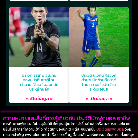
ประวัติ ธีรเทพ วิโนทัย
ประวัติ นิเวศน์ ศิริวงศ์
กองหน้าทีมชาติไทย
ตำนานปีกซ้ายทีมชาติ
ตำนาน “ลีซอ” จอมถล่ม
ไทย ความเร็วจัดจ้าน
ประตูไทยลีก
ระดับเอเชีย
« เปิดข้อมูล »
« เปิดข้อมูล »
ความหมายและสิ่งที่ควรรู้เกี่ยวกับ ประวัตินักฟุตบอล อาชีพ
การติดตามฟุตบอลในปัจจุบันไม่ได้หยุดอยู่แค่การจำชื่อสโมสรหรือผลการแข่งขัน แต่
ขยับไปสู่การทำความเข้าใจ “ตัวตน” ของนักเตะแต่ละคนมากขึ้น
ประวัตินักฟุตบอล
จึงมี
บทบาทสำคัญ เพราะมันบอกเล่าเรื่องราวที่อยู่เบื้องหลังฟอร์มการเล่นในสนาม ตั้งแต่จุด