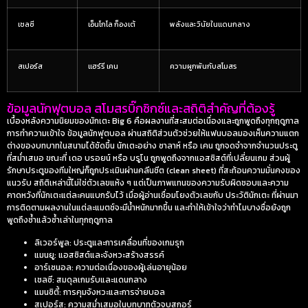
เชลซี
เอ็นโกโล ก็องเต้
พลังและวินัยในแดนกลาง
สเปอร์ส
แฮร์รี เคน
ความผูกพันกับสโมสร
ข้อมูลนักฟุตบอล สโมสรบิ๊กซิกซ์และสถิติสำคัญที่ต้องรู้
เบื้องหลังความนิยมของนักเตะ Big 6 คือผลงานที่สะสมต่อเนื่องและถูกพูดถึงทุกฤดูกาล
การทำความเข้าใจ
ข้อมูลนักฟุตบอล
ผ่านสถิติส่วนตัวช่วยให้แฟนบอลมองเห็นความแตก
ต่างของบทบาทในสนามได้ชัดขึ้น นักเตะอย่าง ซาลาห์ หรือ เคน ถูกจดจำจากจำนวนประตู
ที่สม่ำเสมอ ขณะที่ เดอ บรอยน์ หรือ บรูโน ถูกพูดถึงจากแอสซิสต์ที่เปลี่ยนเกม ส่วนผู้
รักษาประตูของทีมใหญ่ก็ถูกประเมินผ่านคลีนชีต (clean sheet) ที่สะท้อนความมั่นคงของ
แนวรับ สถิติเหล่านี้ไม่ใช่ตัวเลขแห้ง ๆ แต่เป็นภาพแทนของความรับผิดชอบและความ
คาดหวังที่นักเตะแต่ละคนแบกรับไว้ เมื่อผู้อ่านเชื่อมโยงตัวเลขกับ
ประวัตินักเตะ
ที่ผ่านมา
การติดตามผลงานในแต่ละแมตช์จะมีน้ำหนักมากขึ้น และทำให้เข้าใจว่าทำไมบางชื่อยังถูก
พูดถึงซ้ำแล้วซ้ำเล่าในทุกฤดูกาล
ลิเวอร์พูล: ประตูและการเคลื่อนที่ของเกมรุก
แมนยู: แอสซิสต์และจังหวะสร้างสรรค์
อาร์เซนอล: ความต่อเนื่องของผู้เล่นอายุน้อย
เชลซี: สมดุลเกมรับและแดนกลาง
แมนซิตี้: การคุมจังหวะและการจ่ายบอล
สเปอร์ส: ความสม่ำเสมอในบทบาทตัวจบสกอร์