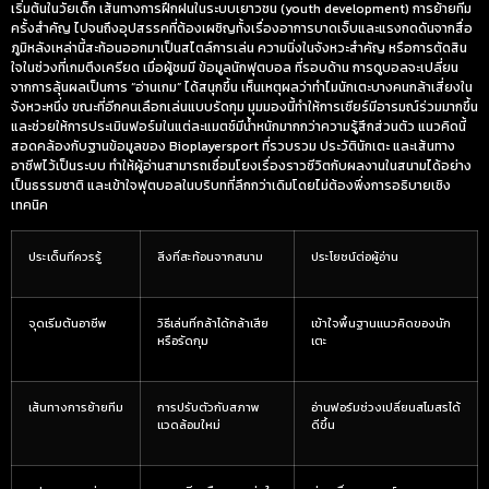
เริ่มต้นในวัยเด็ก เส้นทางการฝึกฝนในระบบเยาวชน (youth development) การย้ายทีม
ครั้งสำคัญ ไปจนถึงอุปสรรคที่ต้องเผชิญทั้งเรื่องอาการบาดเจ็บและแรงกดดันจากสื่อ
ภูมิหลังเหล่านี้สะท้อนออกมาเป็นสไตล์การเล่น ความนิ่งในจังหวะสำคัญ หรือการตัดสิน
ใจในช่วงที่เกมตึงเครียด เมื่อผู้ชมมี
ข้อมูลนักฟุตบอล
ที่รอบด้าน การดูบอลจะเปลี่ยน
จากการลุ้นผลเป็นการ “อ่านเกม” ได้สนุกขึ้น เห็นเหตุผลว่าทำไมนักเตะบางคนกล้าเสี่ยงใน
จังหวะหนึ่ง ขณะที่อีกคนเลือกเล่นแบบรัดกุม มุมมองนี้ทำให้การเชียร์มีอารมณ์ร่วมมากขึ้น
และช่วยให้การประเมินฟอร์มในแต่ละแมตช์มีน้ำหนักมากกว่าความรู้สึกส่วนตัว แนวคิดนี้
สอดคล้องกับฐานข้อมูลของ Bioplayersport ที่รวบรวม
ประวัตินักเตะ
และเส้นทาง
อาชีพไว้เป็นระบบ ทำให้ผู้อ่านสามารถเชื่อมโยงเรื่องราวชีวิตกับผลงานในสนามได้อย่าง
เป็นธรรมชาติ และเข้าใจฟุตบอลในบริบทที่ลึกกว่าเดิมโดยไม่ต้องพึ่งการอธิบายเชิง
เทคนิค
ประเด็นที่ควรรู้
สิ่งที่สะท้อนจากสนาม
ประโยชน์ต่อผู้อ่าน
จุดเริ่มต้นอาชีพ
วิธีเล่นที่กล้าได้กล้าเสีย
เข้าใจพื้นฐานแนวคิดของนัก
หรือรัดกุม
เตะ
เส้นทางการย้ายทีม
การปรับตัวกับสภาพ
อ่านฟอร์มช่วงเปลี่ยนสโมสรได้
แวดล้อมใหม่
ดีขึ้น