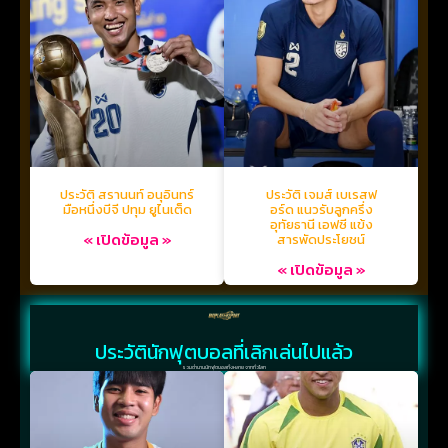
ประวัติ สรานนท์ อนุอินทร์
ประวัติ เจมส์ เบเรสฟ
มือหนึ่งบีจี ปทุม ยูไนเต็ด
อร์ด แนวรับลูกครึ่ง
อุทัยธานี เอฟซี แข้ง
« เปิดข้อมูล »
สารพัดประโยชน์
« เปิดข้อมูล »
ประวัตินักฟุตบอลที่เลิกเล่นไปแล้ว
รวมตำนานนักฟุตบอลทั้งหลาย จากทั่วโลก