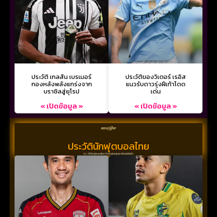
ประวัติ เกลสัน เบรเมอร์
ประวัติของวิเตอร์ เรอิส
กองหลังพลังแกร่งจาก
แนวรับดาวรุ่งฝีเท้าโดด
บราซิลสู่ยุโรป
เด่น
« เปิดข้อมูล »
« เปิดข้อมูล »
ประวัตินักฟุตบอลไทย
ประวัตินักฟุตบอลไทย ทั้งยังเล่นอยู่ และเลิกเล่นไปแล้ว