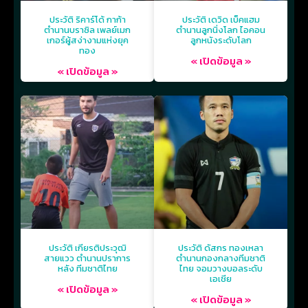
ประวัติ ริคาร์โด้ กาก้า
ประวัติ เดวิด เบ็คแฮม
ตำนานบราซิล เพลย์เมก
ตำนานลูกนิ่งโลก ไอคอน
เกอร์ผู้สง่างามแห่งยุค
ลูกหนังระดับโลก
ทอง
« เปิดข้อมูล »
« เปิดข้อมูล »
ประวัติ เกียรติประวุฒิ
ประวัติ ดัสกร ทองเหลา
สายแวว ตำนานปราการ
ตำนานกองกลางทีมชาติ
หลัง ทีมชาติไทย
ไทย จอมวางบอลระดับ
เอเชีย
« เปิดข้อมูล »
« เปิดข้อมูล »