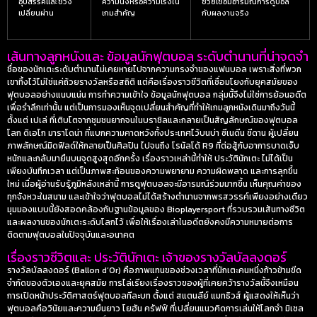
อุปสรรคและช่วง
ความนิ่งหรือความเร่งใน
ช่วยเชื่อมอารมณ์การดูบอล
เปลี่ยนผ่าน
เกมสำคัญ
กับผลงานจริง
เส้นทางลูกหนังและ ข้อมูลนักฟุตบอล ระดับตำนานที่น่าจดจำ
ชื่อของนักเตะระดับตำนานไม่เคยหายไปจากความทรงจำของแฟนบอล เพราะสิ่งที่พวก
เขาทิ้งไว้ไม่ใช่แค่ถ้วยรางวัลหรือสถิติ แต่คือเรื่องราวชีวิตที่เชื่อมโยงกับยุคสมัยของ
ฟุตบอลอย่างแนบแน่น การทำความเข้าใจ
ข้อมูลนักฟุตบอล
กลุ่มนี้จึงไม่ใช่การย้อนอดีต
เพื่อรำลึกเท่านั้น แต่เป็นการมองเห็นจุดเปลี่ยนสำคัญที่ทำให้เกมลูกหนังเดินมาถึงวันนี้
ตั้งแต่ เปเล่ ที่เติบโตจากชุมชนยากจนในบราซิลและกลายเป็นสัญลักษณ์ของฟุตบอล
โลก ดิเอโก มาราโดน่า ที่แบกความคาดหวังทั้งประเทศไว้บนบ่า ซีเนดีน ซีดาน ผู้เปลี่ยน
ภาพลักษณ์มิดฟิลด์ให้กลายเป็นศิลปิน ไปจนถึง โรนัลโด้ R9 ที่ต่อสู้กับอาการบาดเจ็บ
หนักและกลับมายืนบนจุดสูงสุดอีกครั้ง เรื่องราวเหล่านี้ทำให้
ประวัตินักเตะ
ไม่ได้เป็น
เพียงบันทึกเวลา แต่เป็นภาพสะท้อนของความพยายาม ความผิดพลาด และการลุกขึ้น
ใหม่ เมื่อผู้อ่านรับรู้ภูมิหลังเหล่านี้ การดูฟุตบอลจะมีอารมณ์ร่วมมากขึ้น เห็นคุณค่าของ
ทุกจังหวะในสนาม และเข้าใจว่าฟุตบอลไม่ได้สร้างตำนานจากพรสวรรค์เพียงอย่างเดียว
มุมมองแบบนี้ยังสอดคล้องกับฐานข้อมูลของ Bioplayersport ที่รวบรวมเส้นทางชีวิต
และผลงานของนักเตะระดับโลกไว้ เพื่อให้เรื่องเล่าในอดีตยังคงมีความหมายต่อการ
ติดตามฟุตบอลในปัจจุบันและอนาคต
เรื่องราวชีวิตและ ประวัตินักเตะ เจ้าของรางวัลบัลลงดอร์
รางวัลบัลลงดอร์ (Ballon d’Or) คือภาพแทนของช่วงเวลาที่นักเตะคนหนึ่งก้าวข้ามขีด
จำกัดของตัวเองและยุคสมัย การไล่เรียงเรื่องราวของผู้ที่เคยคว้ารางวัลนี้จึงเหมือน
การเปิดหน้าประวัติศาสตร์ฟุตบอลทีละบท ตั้งแต่ สแตนลีย์ แมทธิวส์ ผู้แสดงให้เห็นว่า
ฟุตบอลคือวินัยและความยืนยาว โยฮัน ครัฟฟ์ ที่เปลี่ยนแนวคิดการเล่นให้โลกจำ มิเชล