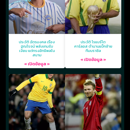
ประวัติ ฉัตรมงคล เรือง
ประวัติ โรแบร์โต
ฐณโรจน์ พลังเกมรับ
คาร์ลอส ตำนานแบ็กซ้าย
เงียบ แต่ทรงอิทธิพลใน
ทีมบราซิล
สนาม
« เปิดข้อมูล »
« เปิดข้อมูล »