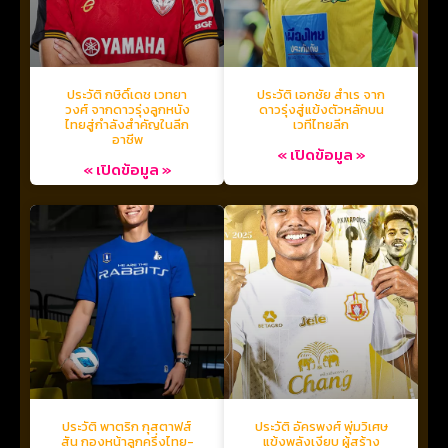
ประวัติ กษิดิ์เดช เวทยา
ประวัติ เอกชัย สำเร จาก
วงศ์ จากดาวรุ่งลูกหนัง
ดาวรุ่งสู่แข้งตัวหลักบน
ไทยสู่กำลังสำคัญในลีก
เวทีไทยลีก
อาชีพ
« เปิดข้อมูล »
« เปิดข้อมูล »
ประวัติ พาตริก กุสตาฟส์
ประวัติ อัครพงศ์ พุ่มวิเศษ
สัน กองหน้าลูกครึ่งไทย-
แข้งพลังเงียบ ผู้สร้าง