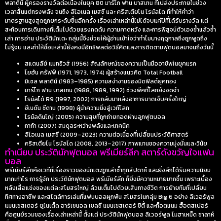
พลาตินี ผู้ครองรางวัลต่อเนื่องในยุค 80 มาร์โก ฟาน บาสเทน ที่เปล่งประกายในช่วง
เวลาสั้นแต่ทรงพลัง จนถึง ลิโอเนล เมสซี และ คริสเตียโน โรนัลโด ที่ทำให้คำว่า
มาตรฐานสูงสุดถูกยกระดับขึ้นอีกครั้ง เรื่องเล่าเหล่านี้ไม่ได้จบแค่ปีที่ได้รับรางวัล แต่
สะท้อนการเดินทางที่เต็มไปด้วยแรงกดดัน ความคาดหวัง และการพิสูจน์ตัวเองซ้ำแล้วซ้ำ
เล่า การอ่าน
ประวัตินักเตะ
กลุ่มนี้จึงช่วยให้ผู้อ่านเข้าใจว่าทำไมบางฤดูกาลถึงถูกพูดถึง
ไม่รู้จบ และทำให้ชื่อเหล่านี้ยังคงมีอิทธิพลต่อวิธีคิดและการติดตามฟุตบอลมาจนถึงวันนี้
สแตนลีย์ แมทธิวส์ (1956) สัญลักษณ์ของความเป็นมืออาชีพในยุคแรก
โยฮัน ครัฟฟ์ (1971, 1973, 1974) ผู้สร้างแนวคิด Total Football
มิเชล พลาตินี (1983–1985) ความสง่างามของมิดฟิลด์ยุคทอง
มาร์โก ฟาน บาสเทน (1988, 1989, 1992) ช่วงพีคที่โลกยังจดจำ
โรนัลโด้ R9 (1997, 2002) การกลับมาหลังอาการบาดเจ็บครั้งใหญ่
ซีเนดีน ซีดาน (1998) ผู้นำความนิ่งสู่เวทีโลก
โรนัลดินโญ่ (2005) ความสุขที่ถูกถ่ายทอดผ่านลูกฟุตบอล
กาก้า (2007) สมดุลระหว่างพลังและเทคนิค
ลิโอเนล เมสซี (2009–2023) ความต่อเนื่องที่เปลี่ยนประวัติศาสตร์
คริสเตียโน โรนัลโด (2008, 2013–2017) ภาพแทนของความมุ่งมั่นและวินัย
ทำเนียบ ประวัตินักฟุตบอล พรีเมียร์ลีก สตาร์ดังขวัญใจแฟน
บอล
พรีเมียร์ลีกคือเวทีที่เรื่องราวของนักเตะถูกเล่าซ้ำทุกสัปดาห์ และยิ่งลีกได้รับความนิยม
มากเท่าไร การรู้จัก
ประวัตินักฟุตบอล พรีเมียร์ลีก
ก็ยิ่งมีความหมายมากขึ้น เพราะเบื้อง
หลังเสื้อแข่งของแต่ละสโมสรใหญ่ ล้วนเต็มไปด้วยเส้นทางชีวิต การย้ายทีมที่เปลี่ยน
ทิศทางอาชีพ และสไตล์การเล่นที่แฟนบอลผูกพัน สโมสรในกลุ่ม Big 6 อย่าง ลิเวอร์พูล
แมนเชสเตอร์ ยูไนเต็ด อาร์เซนอล เชลซี แมนเชสเตอร์ ซิตี้ และท็อตแนม ฮ็อตสเปอร์
คือศูนย์รวมของเรื่องเล่าเหล่านี้ ตั้งแต่
ประวัตินักฟุตบอล ลิเวอร์พูล โมฮาเหม็ด ซาลาห์