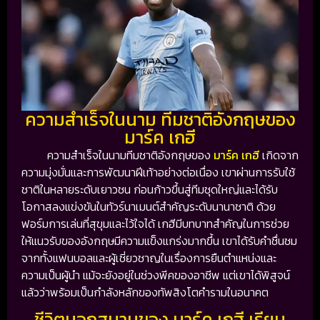
ความสำเร็จในนาม ทีมชาติอังกฤษของ
มาร์ค เกฮี
ความสำเร็จในนามทีมชาติอังกฤษของ
มาร์ค เกฮี
เกิดจาก
ความมุ่งมั่นและการพัฒนาฝีเท้าอย่างต่อเนื่อง เขาผ่านการรับใช้
ชาติในหลายระดับเยาวชน ก่อนก้าวขึ้นสู่ทีมชุดใหญ่และได้รับ
โอกาสลงแข่งขันในทัวร์นาเมนต์สำคัญระดับนานาชาติ ด้วย
ฟอร์มการเล่นที่สุขุมและไว้ใจได้ เกฮีมีบทบาทสำคัญในการช่วย
ให้แนวรับของอังกฤษมีความแข็งแกร่งมากขึ้น เขาได้รับคำชื่นชม
จากทั้งแฟนบอลและผู้เชี่ยวชาญในเรื่องการยืนตำแหน่งและ
ความเป็นผู้นำ แม้จะยังอยู่ในช่วงพีคของอาชีพ แต่เขาได้พิสูจน์
แล้วว่าพร้อมเป็นกำลังหลักของทัพสิงโตคำรามในอนาคต
ชีวิตนอกสนามของ มาร์ค เกฮี เรียบ