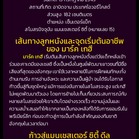
สถานที่เกิด: อาบิดจาน ประเทศไอวอรี่โคสต์
ส่วนสูง: 182 เซนติเมตร
ตำแหน่ง: เซ็นเตอร์แบ็ก
สโมสรปัจจุบัน: แมนเชสเตอร์ ซิตี้ (หมายเลข 15)
เส้นทางลูกหนังและจุดเริ่มต้นอาชีพ
ของ มาร์ค เกฮี
มาร์ค เกฮี
เริ่มต้นเส้นทางลูกหนังตั้งแต่วัยเด็กหลังเข้า
ร่วมอะคาเดมีของเชลซี ซึ่งเป็นหนึ่งในศูนย์พัฒนาเยาวชนที่มีชื่อ
เสียงที่สุดของอังกฤษ เขาใช้เวลาหลายปีในการฝึกฝนทักษะทั้ง
ด้านเกมรับ การอ่านจังหวะ และความเป็นผู้นำ จนได้รับโอกาส
ก้าวขึ้นสู่ทีมชุดใหญ่ แม้การแข่งขันภายในสโมสรจะสูง แต่เกฮี
ไม่หยุดพัฒนาตัวเอง โดยการย้ายไปเก็บเกี่ยวประสบการณ์กับ
หลายสโมสรช่วยให้เขาเติบโตอย่างรวดเร็ว ความมุ่งมั่นและ
ความสม่ำเสมอทำให้เขากลายเป็นกองหลังที่ได้รับการยอมรับใน
พรีเมียร์ลีก ก่อนจะก้าวสู่การเป็นกำลังสำคัญของทีมชาติ
อังกฤษในเวลาต่อมา
ก้าวสู่แมนเชสเตอร์ ซิตี้ ดีล