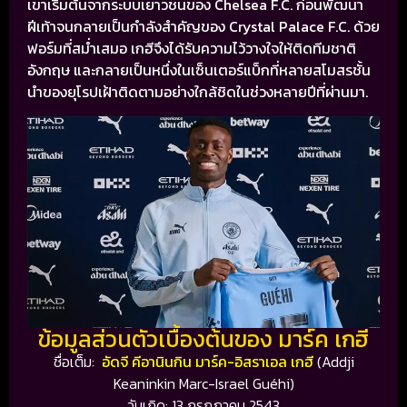
เขาเริ่มต้นจากระบบเยาวชนของ
Chelsea F.C.
ก่อนพัฒนา
ฝีเท้าจนกลายเป็นกำลังสำคัญของ
Crystal Palace F.C.
ด้วย
ฟอร์มที่สม่ำเสมอ เกฮีจึงได้รับความไว้วางใจให้ติดทีมชาติ
อังกฤษ และกลายเป็นหนึ่งในเซ็นเตอร์แบ็กที่หลายสโมสรชั้น
นำของยุโรปเฝ้าติดตามอย่างใกล้ชิดในช่วงหลายปีที่ผ่านมา.
ข้อมูลส่วนตัวเบื้องต้นของ มาร์ค เกฮี
ชื่อเต็ม:
อัดจี คีอานินกิน มาร์ค-อิสราเอล เกฮี
(Addji
Keaninkin Marc-Israel Guéhi)
วันเกิด: 13 กรกฎาคม 2543