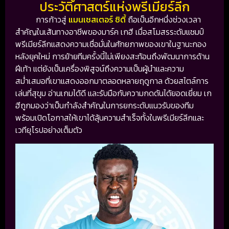
ประวัติศาสตร์แห่งพรีเมียร์ลีก
การก้าวสู่
แมนเชสเตอร์ ซิตี้
ถือเป็นอีกหนึ่งช่วงเวลา
สำคัญในเส้นทางอาชีพของมาร์ค เกฮี เมื่อสโมสรระดับแชมป์
พรีเมียร์ลีกแสดงความเชื่อมั่นในศักยภาพของเขาในฐานะกอง
หลังยุคใหม่ การย้ายทีมครั้งนี้ไม่เพียงสะท้อนถึงพัฒนาการด้าน
ฝีเท้า แต่ยังเป็นเครื่องพิสูจน์ถึงความเป็นผู้นำและความ
สม่ำเสมอที่เขาแสดงออกมาตลอดหลายฤดูกาล ด้วยสไตล์การ
เล่นที่สุขุม อ่านเกมได้ดี และรับมือกับความกดดันได้ยอดเยี่ยม เก
ฮีถูกมองว่าเป็นกำลังสำคัญในการยกระดับแนวรับของทีม
พร้อมเปิดโอกาสให้เขาได้ลุ้นความสำเร็จทั้งในพรีเมียร์ลีกและ
เวทียุโรปอย่างเต็มตัว