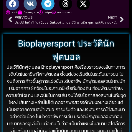
admin
มิถุนายน 8, 2026
3:31 pm
No Comments
PREVIOUS
NEXT
ประวัติ โกดี คักโป (Cody Gakpo) ดาวยิงลิเวอร์พูล ผู้พาเนเธอร์แลนด์ลุ้นความสำเร็จ
ประวัติ พาตริก กุสตาฟส์สัน กองหน้าลูกครึ่งไทย-สวีเดน ดาวรุ่งอนาคตไกล
Bioplayersport ประวัตินัก
ฟุตบอล
ประวัตินักฟุตบอล Bioplayersport
คือเรื่องราวของเส้นทางการ
เติบโตในอาชีพกีฬาฟุตบอล ตั้งแต่ช่วงเริ่มต้นในระดับเยาวชน ไป
จนถึงการก้าวขึ้นสู่การแข่งขันระดับอาชีพ นักฟุตบอลส่วนใหญ่มัก
เริ่มจากการฝึกซ้อมในอะคาเดมีหรือทีมท้องถิ่น ก่อนพัฒนาทักษะ
ความเข้าใจเกม และวินัยในการเล่น จนได้รับโอกาสลงสนามในทีมชุด
ใหญ่ เส้นทางเหล่านี้ไม่ได้เกิดจากพรสวรรค์เพียงอย่างเดียว แต่
เป็นผลจากความสม่ำเสมอ การปรับตัว และประสบการณ์ที่สะสมมา
อย่างต่อเนื่อง ในช่วงอาชีพการเล่น ประวัตินักฟุตบอลจะสะท้อน
บทบาทของผู้เล่นในแต่ละทีม ไม่ว่าจะเป็นตำแหน่งในสนาม สไตล์การ
เล่น หรือความสำคัญต่อแท็กติกของทีม นักเตะบางคนอาจเป็นที่