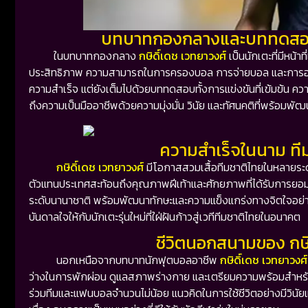
บทบาทกองกลางและบททดสอบคว
ในบทบาทกองกลาง
กษิดิ์เดช เวทยาวงศ์
เป็นนักเตะที่มีหน้า
ประสิทธิภาพ ความสามารถในการครองบอล การจ่ายบอล และการอ่าน
ความสำเร็จ แต่ยังเต็มไปด้วยบททดสอบทั้งการแข่งขันที่เข้มข้น
ถึงความเป็นมืออาชีพด้วยความมุ่งมั่น วินัย และทัศนคติที่พร้อมพั
ความสำเร็จในนาม ทีม
กษิดิ์เดช เวทยาวงศ์
มีโอกาสสวมเสื้อทีมชาติไทยในหลายระดั
ตัวแทนประเทศสะท้อนถึงคุณภาพฝีเท้าและศักยภาพที่ได้รับการยอมร
ระดับนานาชาติ พร้อมพัฒนาทักษะและความแข็งแกร่งทางจิตใจอย่างต
บันดาลใจให้กับนักเตะรุ่นใหม่ที่ใฝ่ฝันก้าวสู่เวทีทีมชาติไทยในอนาคต
ชีวิตนอกสนามของ กษิด
นอกเหนือจากบทบาทนักฟุตบอลอาชีพ
กษิดิ์เดช เวทยาวงศ์
ว่างในการพักผ่อน ดูแลสภาพร่างกาย และเตรียมความพร้อมสำหรับการ
ร่วมทีมและแฟนบอลจำนวนไม่น้อย แนวคิดในการใช้ชีวิตอย่างมีวิน