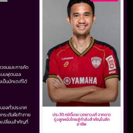
ยาวชนและการคัด
่ระบบฟุตบอล
็นนักเตะที่ได้
บอลทั่วประเทศ
กระดับฝีเท้าภาย
ประวัติ กษิดิ์เดช เวทยาวงศ์ จากดาว
รุ่งลูกหนังไทยสู่กำลังสำคัญในลีก
เปลี่ยนสำคัญที่
อาชีพ