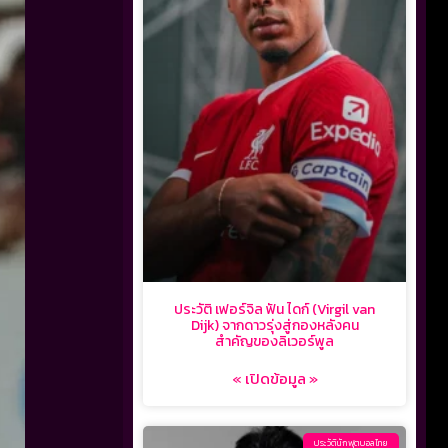
ประวัติ เฟอร์จิล ฟัน ไดก์ (Virgil van
Dijk) จากดาวรุ่งสู่กองหลังคน
สำคัญของลิเวอร์พูล
« เปิดข้อมูล »
ประวัตินักฟุตบอลไทย