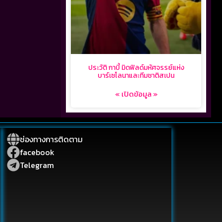
ประวัติ กาบี้ มิดฟิลด์มหัศจรรย์แห่ง
บาร์เซโลนาและทีมชาติสเปน
« เปิดข้อมูล »
ช่องทางการติดตาม
facebook
Telegram