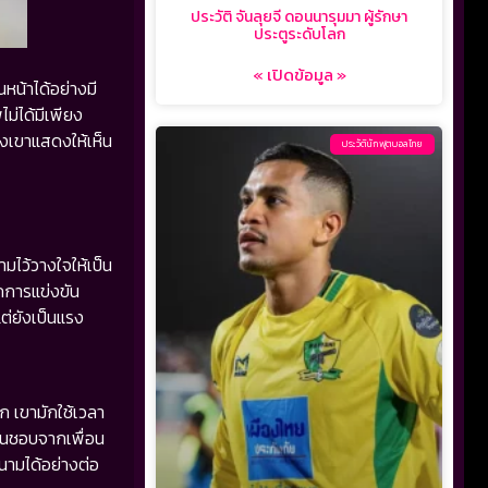
ประวัติ จันลุยจี ดอนนารุมมา ผู้รักษา
ประตูระดับโลก
« เปิดข้อมูล »
นหน้าได้อย่างมี
่ได้มีเพียง
งเขาแสดงให้เห็น
ประวัตินักฟุตบอลไทย
มไว้วางใจให้เป็น
กการแข่งขัน
ต่ยังเป็นแรง
ก เขามักใช้เวลา
ื่นชอบจากเพื่อน
นามได้อย่างต่อ