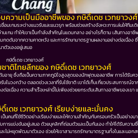
ามเป็นมืออาชีพของ กษิดิ์เดช เวทยาวงศ์
ที่เชื่อมเกมระหว่างแนวรับและแนวรุก พร้อมช่วยสร้างจังหวะการเล่นให้ทีมเดิ
เกม ทำให้เขาเป็นกำลังสำคัญในแดนกลาง อย่างไรก็ตาม เส้นทางอาชีพไม
 ความกดดันจากความคาดหวัง และการรักษามาตรฐานผลงานอย่างต่อเนื่อง ซึ่
ฒนาตัวเองอยู่เสมอ
ชาติไทยลีกของ กษิดิ์เดช เวทยาวงศ์
บอายุ ซึ่งถือเป็นความภาคภูมิใจสูงสุดของนักฟุตบอลอาชีพ การได้รับควา
ับในวงกว้าง ตลอดช่วงเวลาที่รับใช้ชาติ เขาได้เก็บเกี่ยวประสบการณ์จา
่อเนื่อง ความสำเร็จเหล่านี้ไม่เพียงช่วยยกระดับเส้นทางอาชีพของเขา แ
ิ์เดช เวทยาวงศ์ เรียบง่ายและมั่นคง
เป็นคนที่ใช้ชีวิตอย่างเรียบง่ายและให้ความสำคัญกับครอบครัวเป็นอย่างมา
แข่งขันอยู่เสมอ ด้วยบุคลิกที่ถ่อมตัวและเป็นกันเอง ทำให้ได้รับความช
ัยและไม่หยุดพัฒนาตัวเอง ช่วยให้เขาสามารถรักษามาตรฐานทั้งในและนอกส