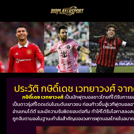
ประวัติ กษิดิ์เดช เวทยาวงศ์ จา
กษิดิ์เดช เวทยาวงศ์
เป็นนักฟุตบอลชาวไทยที่ได้รับการยอ
เป็นดาวรุ่งที่โดดเด่นในระดับเยาวชน ก่อนก้าวขึ้นสู่เวทีฟุตบ
อ่านเกมได้ดี และมีความรับผิดชอบต่อทีม ทำให้ได้รับโอกาสลงสน
ถูกจับตามองในฐานะกำลังสำคัญของวงการฟุตบอลไทยในอนา