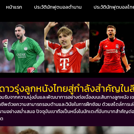
หน้าแรก
ประวัตินักฟุตบอลตำนาน
ประวัตินักฟุตบอลไท
กดาวรุ่งลูกหนังไทยสู่กำลังสำคัญใน
มรับจากความมุ่งมั่นและพัฒนาการอย่างต่อเนื่องบนเส้นทางลูกหนัง เข
อลอาชีพด้วยความสามารถรอบด้านและวินัยในการฝึกซ้อม ด้วยสไตล์การเล่น
ามอย่างสม่ำเสมอ ปัจจุบันเขาถือเป็นหนึ่งในนักเตะที่มีบทบาทสำคัญต่
คต