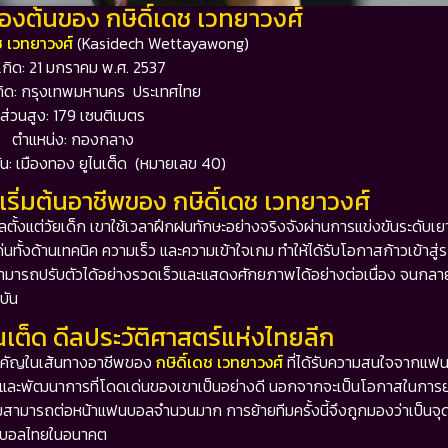
ื้องต้นของ กษิดิ์เดช เวทยาวงศ์
ดช เวทยาวงศ์
(Kasidech Wettayawong)
เกิด: 21 มกราคม พ.ศ. 2537
เกิด: กรุงเทพมหานคร ประเทศไทย
ส่วนสูง: 179 เซนติเมตร
ตำแหน่ง: กองกลาง
ัน: เมืองทอง ยูไนเต็ด (หมายเลข 40)
ริ่มต้นอาชีพของ กษิดิ์เดช เวทยาวงศ์
ั้งแต่วัยเด็ก เขาใช้เวลาฝึกฝนทักษะอย่างจริงจังผ่านการแข่งขันระดับเ
้งด้านเทคนิค ความเร็ว และความเข้าใจเกม ทำให้ได้รับโอกาสก้าวเข้าสู
ามารถปรับตัวได้อย่างรวดเร็วและแสดงศักยภาพได้อย่างต่อเนื่อง จนกลายเป
บัน
ไนเต็ด ดีลประวัติศาสตร์แห่งไทยลีก
วสำคัญในเส้นทางอาชีพของ
กษิดิ์เดช เวทยาวงศ์
ที่ได้รับความสนใจจากแฟน
พและพัฒนาการที่โดดเด่นของเขาเป็นอย่างดี นอกจากจะเป็นโอกาสในการย
์ความสามารถต่อหน้าแฟนบอลจำนวนมาก การย้ายทีมครั้งนี้จึงถูกมองว่าเป็นจุด
ฟุตบอลไทยในอนาคต