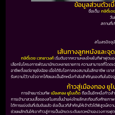
ข้อมูลส่วนตัวเบ
ชื่อเต็ม:
กษิดิ์เ
วัน
สถานที่
สโมสรปัจจุบ
เส้นทางลูกหนังและจุดเ
กษิดิ์เดช เวทยาวงศ์
เริ่มต้นจากความหลงใหลในกีฬาฟุตบอลต
เลือกในโครงการพัฒนานักเตะหลายรายการ ความสามารถที่โดดเด่นทั
อาชีพตั้งแต่อายุยังน้อย เมื่อได้รับโอกาสลงสนามในลีกอาชีพ เขาส
รับความไว้วางใจจากโค้ชและเป็นอีกหนึ่งกำลังสำคัญของทีมในปัจจุ
ก้าวสู่เมืองทอง ยู
การย้ายมาร่วมทัพ
เมืองทอง ยูไนเต็ด
ถือเป็นอีกหนึ่งก้า
การเข้ามาสวมเสื้อของสโมสรชั้นนำแห่งไทยลีกสะท้อนถึงศักยภา
ใต้การแข่งขันที่เข้มข้นแล้ว ยังเป็นเวทีสำคัญให้เจ้าตัวได้พิสูจน
ช่วยผลักดันให้เขาก้าวสู่การเป็นนักเตะระดับแถวหน้าของวงการ