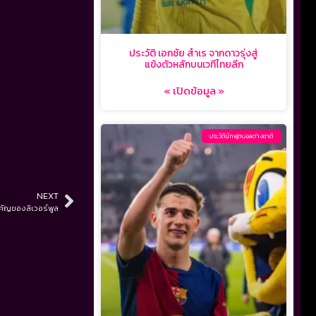
ประวัติ เอกชัย สำเร จากดาวรุ่งสู่
แข้งตัวหลักบนเวทีไทยลีก
« เปิดข้อมูล »
ประวัตินักฟุตบอลต่างชาติ
NEXT
สำคัญของลิเวอร์พูล