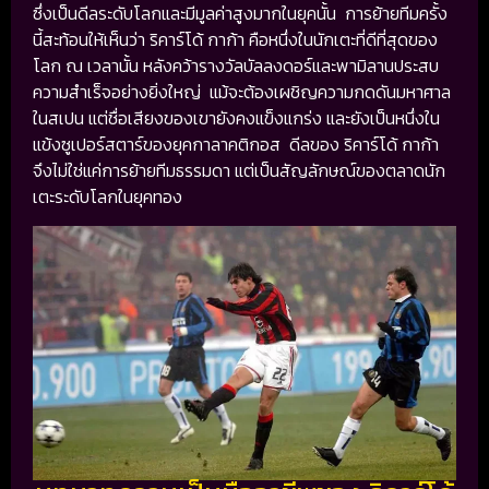
ซึ่งเป็นดีลระดับโลกและมีมูลค่าสูงมากในยุคนั้น การย้ายทีมครั้ง
นี้สะท้อนให้เห็นว่า ริคาร์โด้ กาก้า คือหนึ่งในนักเตะที่ดีที่สุดของ
โลก ณ เวลานั้น หลังคว้ารางวัลบัลลงดอร์และพามิลานประสบ
ความสำเร็จอย่างยิ่งใหญ่ แม้จะต้องเผชิญความกดดันมหาศาล
ในสเปน แต่ชื่อเสียงของเขายังคงแข็งแกร่ง และยังเป็นหนึ่งใน
แข้งซูเปอร์สตาร์ของยุคกาลาคติกอส ดีลของ ริคาร์โด้ กาก้า
จึงไม่ใช่แค่การย้ายทีมธรรมดา แต่เป็นสัญลักษณ์ของตลาดนัก
เตะระดับโลกในยุคทอง