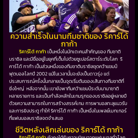
ความสำเร็จในนามทีมชาติของ ริคาร์โด้
กาก้า
ริคาร์โด้ กาก้า
เป็นหนึ่งในนักเตะคนสำคัญของ
ทีมชาติ
บราซิล
และมีชื่ออยู่ในยุคที่เต็มไปด้วยซูเปอร์สตาร์ระดับโลก ริ
คาร์โด้ กาก้า เป็นส่วนหนึ่งของทีมชาติบราซิลชุดคว้าแชมป์
ฟุตบอลโลกปี 2002 แม้ในเวลานั้นจะยังเป็นดาวรุ่ง แต่
ประสบการณ์ครั้งนั้นกลายเป็นจุดเริ่มต้นของเส้นทางทีมชาติที่
ยิ่งใหญ่ หลังจากนั้น เขายังพาทีมคว้าแชมป์ระดับนานาชาติ
หลายรายการ และเป็นกำลังหลักในเกมรุกของบราซิลอยู่หลายปี
ด้วยความสามารถในการสร้างสรรค์เกม การพาบอลทะลุแนวรับ
และการยิงประตู ทำให้ ริคาร์โด้ กาก้า เป็นหนึ่งในเพลย์เมกเกอร์
ที่แฟนบอลบราซิลจดจำเสมอ
ชีวิตหลังเลิกเล่นของ ริคาร์โด้ กาก้า
ริคาร์โด้ กาก้า
ยังคงได้รับความนิยมจากแฟนบอลทั่วโลก