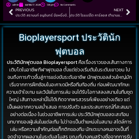
admin
เมษายน 17, 2026
1:36 pm
No Comments
PREVIOUS
NEXT
ประวัติ สรานนท์ อนุอินทร์ มือหนึ่งบีจี ปทุม ยูไนเต็ด
ประวัติ โรแบร์โต คาร์ลอส ตำนานแบ็กซ้ายทีมบราซิล
Bioplayersport ประวัตินัก
ฟุตบอล
ประวัตินักฟุตบอล Bioplayersport
คือเรื่องราวของเส้นทางการ
เติบโตในอาชีพกีฬาฟุตบอล ตั้งแต่ช่วงเริ่มต้นในระดับเยาวชน ไป
จนถึงการก้าวขึ้นสู่การแข่งขันระดับอาชีพ นักฟุตบอลส่วนใหญ่มัก
เริ่มจากการฝึกซ้อมในอะคาเดมีหรือทีมท้องถิ่น ก่อนพัฒนาทักษะ
ความเข้าใจเกม และวินัยในการเล่น จนได้รับโอกาสลงสนามในทีมชุด
ใหญ่ เส้นทางเหล่านี้ไม่ได้เกิดจากพรสวรรค์เพียงอย่างเดียว แต่
เป็นผลจากความสม่ำเสมอ การปรับตัว และประสบการณ์ที่สะสมมา
อย่างต่อเนื่อง ในช่วงอาชีพการเล่น ประวัตินักฟุตบอลจะสะท้อน
บทบาทของผู้เล่นในแต่ละทีม ไม่ว่าจะเป็นตำแหน่งในสนาม สไตล์การ
เล่น หรือความสำคัญต่อแท็กติกของทีม นักเตะบางคนอาจเป็นที่
จดจำจากผลงานในระดับสโมสร ขณะที่บางคนสร้างชื่อจากการรับ