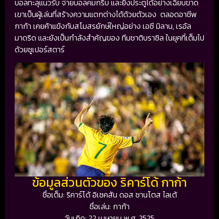
บอลทะลุแนวรับ จ่ายบอลคมกริบ และยิงประตูได้อย่างเฉียบขาด
เขาเป็นผู้เล่นที่สร้างความแตกต่างได้ด้วยตัวเอง ตลอดอาชีพ
กาก้า เคยค้าแข้งกับสโมสรยักษ์ใหญ่อย่าง
เอซี มิลาน
,
เรอัล
มาดริด
และยังเป็นกำลังสำคัญของ
ทีมชาติบราซิล
ในยุคที่เต็มไป
ด้วยซูเปอร์สตาร์
ข้อมูลส่วนตัวของ ริคาร์โด้ กาก้า
ชื่อเต็ม: ริคาร์โด้ อิเซคสัน ดอส ซานโตส ไลเต้
ชื่อเล่น: กาก้า
วันเกิด: 22 เมษายน พ.ศ. 2525