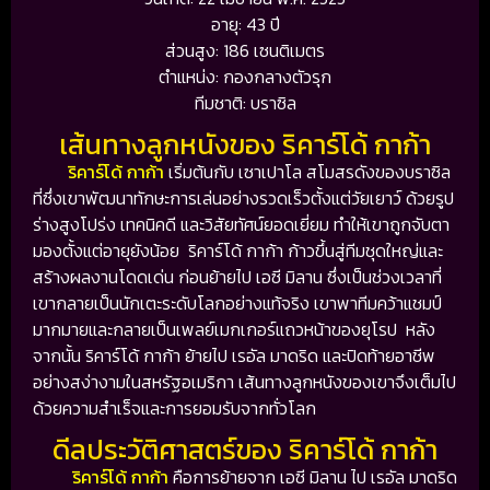
อายุ: 43 ปี
ส่วนสูง: 186 เซนติเมตร
ตำแหน่ง: กองกลางตัวรุก
ทีมชาติ: บราซิล
เส้นทางลูกหนังของ ริคาร์โด้ กาก้า
ริคาร์โด้ กาก้า
เริ่มต้นกับ
เซาเปาโล
สโมสรดังของบราซิล
ที่ซึ่งเขาพัฒนาทักษะการเล่นอย่างรวดเร็วตั้งแต่วัยเยาว์ ด้วยรูป
ร่างสูงโปร่ง เทคนิคดี และวิสัยทัศน์ยอดเยี่ยม ทำให้เขาถูกจับตา
มองตั้งแต่อายุยังน้อย ริคาร์โด้ กาก้า ก้าวขึ้นสู่ทีมชุดใหญ่และ
สร้างผลงานโดดเด่น ก่อนย้ายไป
เอซี มิลาน
ซึ่งเป็นช่วงเวลาที่
เขากลายเป็นนักเตะระดับโลกอย่างแท้จริง เขาพาทีมคว้าแชมป์
มากมายและกลายเป็นเพลย์เมกเกอร์แถวหน้าของยุโรป หลัง
จากนั้น ริคาร์โด้ กาก้า ย้ายไป
เรอัล มาดริด
และปิดท้ายอาชีพ
อย่างสง่างามในสหรัฐอเมริกา เส้นทางลูกหนังของเขาจึงเต็มไป
ด้วยความสำเร็จและการยอมรับจากทั่วโลก
ดีลประวัติศาสตร์ของ ริคาร์โด้ กาก้า
ริคาร์โด้ กาก้า
คือการย้ายจาก
เอซี มิลาน
ไป
เรอัล มาดริด