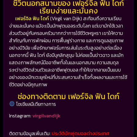
ชีวิตนอกสนามของ เฟอร์จิล ฟัน ไดก์
เรียบง่ายและมั่นคง
เฟอร์จิล ฟัน ไดก์
(Virgil van Dijk) สะท้อนถึงความเรียบ
ง่ายและมั่นคง แม้จะเป็นนักฟุตบอลระดับโลก แต่เขามักใช้เวลา
ส่วนตัวอยู่กับครอบครัวมากกว่าการใช้ชีวิตหรูหรา เขาให้ความ
สำคัญกับการพักผ่อน การฟื้นฟูร่างกาย และการดูแลสุขภาพ
อย่างมีวินัย เพื่อรักษาฟอร์มการเล่นในระดับสูงอย่างต่อเนื่อง
นอกจากนี้ ฟัน ไดก์ ยังมีบุคลิกสุขุม ไม่ค่อยเป็นข่าวฉาว และมัก
แสดงภาพลักษณ์มืออาชีพทั้งในและนอกสนาม ความสมดุล
ระหว่างชีวิตส่วนตัวและอาชีพฟุตบอล ทำให้เขากลายเป็นแบบ
อย่างของนักเตะยุคใหม่ที่ประสบความสำเร็จทั้งผลงานและการใช้
ชีวิตอย่างมีคุณภาพ
ช่องทางติดตาม เฟอร์จิล ฟัน ไดก์
โซเชียลมีเดียทางการ
Instagram:
virgilvandijk
ติดตามข้อมูลเพิ่มเติม:
ประวัตินักฟุตบอลต่างประเทศ