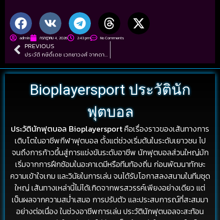
admin
กรกฎาคม 4, 2026
2:43 pm
No Comments
PREVIOUS
ประวัติ กษิดิ์เดช เวทยาวงศ์ จากดาวรุ่งลูกหนังไทยสู่กำลังสำคัญในลีกอาชีพ
Bioplayersport ประวัตินัก
ฟุตบอล
ประวัตินักฟุตบอล Bioplayersport
คือเรื่องราวของเส้นทางการ
เติบโตในอาชีพกีฬาฟุตบอล ตั้งแต่ช่วงเริ่มต้นในระดับเยาวชน ไป
จนถึงการก้าวขึ้นสู่การแข่งขันระดับอาชีพ นักฟุตบอลส่วนใหญ่มัก
เริ่มจากการฝึกซ้อมในอะคาเดมีหรือทีมท้องถิ่น ก่อนพัฒนาทักษะ
ความเข้าใจเกม และวินัยในการเล่น จนได้รับโอกาสลงสนามในทีมชุด
ใหญ่ เส้นทางเหล่านี้ไม่ได้เกิดจากพรสวรรค์เพียงอย่างเดียว แต่
เป็นผลจากความสม่ำเสมอ การปรับตัว และประสบการณ์ที่สะสมมา
อย่างต่อเนื่อง ในช่วงอาชีพการเล่น ประวัตินักฟุตบอลจะสะท้อน