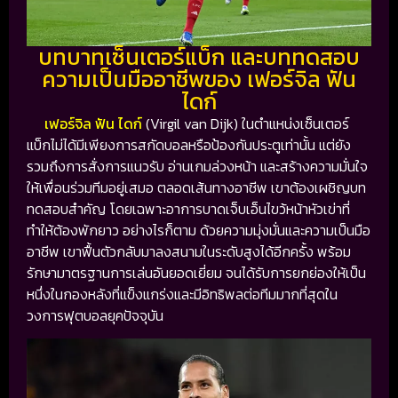
บทบาทเซ็นเตอร์แบ็ก และบททดสอบ
ความเป็นมืออาชีพของ เฟอร์จิล ฟัน
ไดก์
เฟอร์จิล ฟัน ไดก์
(Virgil van Dijk) ในตำแหน่งเซ็นเตอร์
แบ็กไม่ได้มีเพียงการสกัดบอลหรือป้องกันประตูเท่านั้น แต่ยัง
รวมถึงการสั่งการแนวรับ อ่านเกมล่วงหน้า และสร้างความมั่นใจ
ให้เพื่อนร่วมทีมอยู่เสมอ ตลอดเส้นทางอาชีพ เขาต้องเผชิญบท
ทดสอบสำคัญ โดยเฉพาะอาการบาดเจ็บเอ็นไขว้หน้าหัวเข่าที่
ทำให้ต้องพักยาว อย่างไรก็ตาม ด้วยความมุ่งมั่นและความเป็นมือ
อาชีพ เขาฟื้นตัวกลับมาลงสนามในระดับสูงได้อีกครั้ง พร้อม
รักษามาตรฐานการเล่นอันยอดเยี่ยม จนได้รับการยกย่องให้เป็น
หนึ่งในกองหลังที่แข็งแกร่งและมีอิทธิพลต่อทีมมากที่สุดใน
วงการฟุตบอลยุคปัจจุบัน