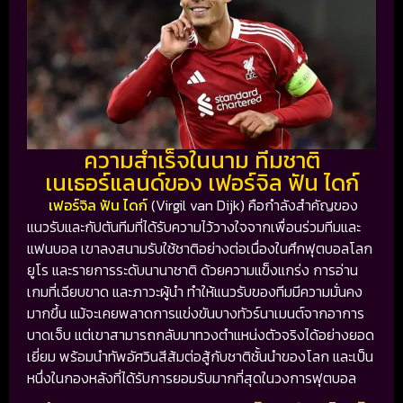
ความสำเร็จในนาม ทีมชาติ
เนเธอร์แลนด์ของ เฟอร์จิล ฟัน ไดก์
เฟอร์จิล ฟัน ไดก์
(Virgil van Dijk) คือกำลังสำคัญของ
แนวรับและกัปตันทีมที่ได้รับความไว้วางใจจากเพื่อนร่วมทีมและ
แฟนบอล เขาลงสนามรับใช้ชาติอย่างต่อเนื่องในศึกฟุตบอลโลก
ยูโร และรายการระดับนานาชาติ ด้วยความแข็งแกร่ง การอ่าน
เกมที่เฉียบขาด และภาวะผู้นำ ทำให้แนวรับของทีมมีความมั่นคง
มากขึ้น แม้จะเคยพลาดการแข่งขันบางทัวร์นาเมนต์จากอาการ
บาดเจ็บ แต่เขาสามารถกลับมาทวงตำแหน่งตัวจริงได้อย่างยอด
เยี่ยม พร้อมนำทัพอัศวินสีส้มต่อสู้กับชาติชั้นนำของโลก และเป็น
หนึ่งในกองหลังที่ได้รับการยอมรับมากที่สุดในวงการฟุตบอล