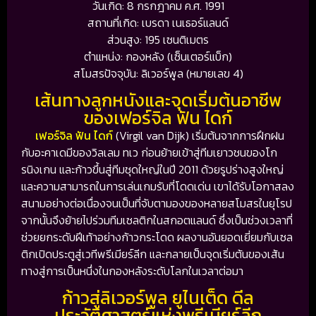
วันเกิด: 8 กรกฎาคม ค.ศ. 1991
สถานที่เกิด: เบรดา เนเธอร์แลนด์
ส่วนสูง: 195 เซนติเมตร
ตำแหน่ง: กองหลัง (เซ็นเตอร์แบ็ก)
สโมสรปัจจุบัน: ลิเวอร์พูล (หมายเลข 4)
เส้นทางลูกหนังและจุดเริ่มต้นอาชีพ
ของเฟอร์จิล ฟัน ไดก์
เฟอร์จิล ฟัน ไดก์
(Virgil van Dijk) เริ่มต้นจากการฝึกฝน
กับอะคาเดมีของวิลเลม ทเว ก่อนย้ายเข้าสู่ทีมเยาวชนของโก
รนิงเกน และก้าวขึ้นสู่ทีมชุดใหญ่ในปี 2011 ด้วยรูปร่างสูงใหญ่
และความสามารถในการเล่นเกมรับที่โดดเด่น เขาได้รับโอกาสลง
สนามอย่างต่อเนื่องจนเป็นที่จับตามองของหลายสโมสรในยุโรป
จากนั้นจึงย้ายไปร่วมทีมเซลติกในสกอตแลนด์ ซึ่งเป็นช่วงเวลาที่
ช่วยยกระดับฝีเท้าอย่างก้าวกระโดด ผลงานอันยอดเยี่ยมกับเซล
ติกเปิดประตูสู่เวทีพรีเมียร์ลีก และกลายเป็นจุดเริ่มต้นของเส้น
ทางสู่การเป็นหนึ่งในกองหลังระดับโลกในเวลาต่อมา
ก้าวสู่ลิเวอร์พูล ยูไนเต็ด ดีล
ประวัติศาสตร์แห่งพรีเมียร์ลีก