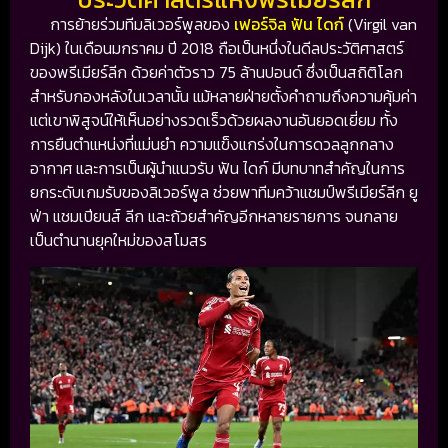
การย้ายร่วมทีมลิเวอร์พูลของ
เฟอร์จิล ฟัน ไดก์
(Virgil van
Dijk) ในเดือนมกราคม ปี 2018 ถือเป็นหนึ่งในดีลประวัติศาสตร์
ของพรีเมียร์ลีก ด้วยค่าตัวราว 75 ล้านปอนด์ ซึ่งเป็นสถิติโลก
สำหรับกองหลังในเวลานั้น แม้หลายฝ่ายตั้งคำถามถึงความคุ้มค่า
แต่เขาพิสูจน์ให้เห็นอย่างรวดเร็วด้วยผลงานอันยอดเยี่ยม ทั้ง
การยืนตำแหน่งที่แม่นยำ ความแข็งแกร่งในการดวลลูกกลาง
อากาศ และการเป็นผู้นำแนวรับ ฟัน ไดก์ มีบทบาทสำคัญในการ
ยกระดับเกมรับของลิเวอร์พูล ช่วยพาทีมคว้าแชมป์พรีเมียร์ลีก ยู
ฟ่า แชมเปียนส์ ลีก และถ้วยสำคัญอีกหลายรายการ จนกลาย
เป็นตำนานยุคใหม่ของสโมสร