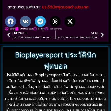
ติดตามข้อมูลเพิ่มเติม:
ประวัตินักฟุตบอลต่างประเทศ
admin
เมษายน 30, 2026
9:43 pm
No Comments
PREVIOUS
NEXT
ประวัติ จักรพันธ์ พรใส นักเตะจอมพริ้วทีมขอนแก่นเอฟซี
ประวัติ อัครพงศ์ พุ่มวิเศษ แข้งพลังเงียบ ผู้สร้างโอกาสด้วยผลงาน
Bioplayersport ประวัตินัก
ฟุตบอล
ประวัตินักฟุตบอล Bioplayersport
คือเรื่องราวของเส้นทางการ
เติบโตในอาชีพกีฬาฟุตบอล ตั้งแต่ช่วงเริ่มต้นในระดับเยาวชน ไป
จนถึงการก้าวขึ้นสู่การแข่งขันระดับอาชีพ นักฟุตบอลส่วนใหญ่มัก
เริ่มจากการฝึกซ้อมในอะคาเดมีหรือทีมท้องถิ่น ก่อนพัฒนาทักษะ
ความเข้าใจเกม และวินัยในการเล่น จนได้รับโอกาสลงสนามในทีมชุด
ใหญ่ เส้นทางเหล่านี้ไม่ได้เกิดจากพรสวรรค์เพียงอย่างเดียว แต่
เป็นผลจากความสม่ำเสมอ การปรับตัว และประสบการณ์ที่สะสมมา