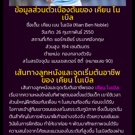
ข้อมูลส่วนตัวเบื้องต้นของ เคียน โน
เบิล
ชื่อเต็ม: เคียน เบน โนเบิล (Kian Ben Noble)
วันเกิด: 26 กุมภาพันธ์ 2550
สถานที่เกิด: ยอร์กเชียร์ ประเทศอังกฤษ
ส่วนสูง: 194 เซนติเมตร
ตำแหน่ง: กองกลางตัวรับ
สโมสรปัจจุบัน: แมนเชสเตอร์ ซิตี้ (หมายเลข 90)
เส้นทางลูกหนังและจุดเริ่มต้นอาชีพ
ของ เคียน โนเบิล
เส้นทางลูกหนังและจุดเริ่มต้นอาชีพของ
เคียน โนเบิล
เริ่มจากความหลงใหลในกีฬาฟุตบอลตั้งแต่วัยเด็ก เขาใช้เวลา
ส่วนใหญ่ฝึกซ้อมกับเพื่อน ๆ ในสนามท้องถิ่น ก่อนจะได้รับ
โอกาสเข้าสู่ทีมเยาวชนของสโมสรระดับภูมิภาค ซึ่งเป็นจุดเริ่ม
ต้นสำคัญในการพัฒนาฝีเท้าอย่างจริงจัง ด้วยความขยันและ
วินัยในการฝึกซ้อม ทำให้เขาค่อย ๆ พัฒนาศักยภาพจนได้รับ
ความสนใจจากโค้ชและแมวมองในระดับที่สูงขึ้น โนเบิลต้องผ่าน