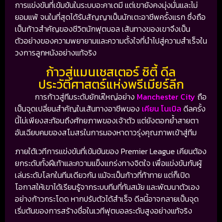
การแข่งขันที่เข้มข้นในระบบอะคาเดมี แต่เขายังคงมุ่งมั่นและไม่
ยอมแพ้ จนในที่สุดได้รับสัญญาเป็นนักเตะอาชีพครั้งแรก ซึ่งถือ
เป็นก้าวสำคัญของชีวิตนักฟุตบอล เส้นทางของเขาจึงเป็น
ตัวอย่างของความพยายามและความตั้งใจที่นำไปสู่ความสำเร็จใน
วงการลูกหนังอย่างแท้จริง
ก้าวสู่แมนเชสเตอร์ ซิตี้ ดีล
ประวัติศาสตร์แห่งพรีเมียร์ลีก
การก้าวสู่ทีมระดับยักษ์ใหญ่อย่าง
Manchester City
ถือ
เป็นจุดเปลี่ยนสำคัญในเส้นทางอาชีพของ
เคียน โนเบิล
ดีลครั้ง
นี้ไม่เพียงสะท้อนถึงศักยภาพของเจ้าตัว แต่ยังตอกย้ำสายตา
อันเฉียบคมของสโมสรในการมองหาดาวรุ่งคุณภาพเข้าสู่ทีม
ภายใต้เวทีการแข่งขันที่เข้มข้นของ
Premier League
เคียนต้อง
ยกระดับทั้งฝีเท้าและความแข็งแกร่งทางจิตใจ เพื่อแข่งขันกับผู้
เล่นระดับโลกในทีมเดียวกัน แม้จะเป็นก้าวที่ท้าทาย แต่ก็เปิด
โอกาสให้เขาได้เรียนรู้จากระบบทีมที่ทันสมัย และพัฒนาตัวเอง
อย่างก้าวกระโดด หากปรับตัวได้สำเร็จ ดีลนี้อาจกลายเป็นจุด
เริ่มต้นของการสร้างชื่อในเวทีฟุตบอลระดับสูงอย่างแท้จริง