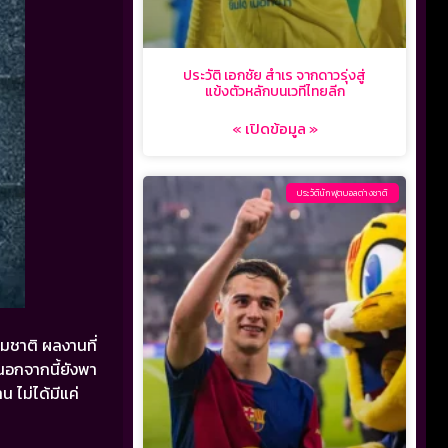
ประวัติ เอกชัย สำเร จากดาวรุ่งสู่
แข้งตัวหลักบนเวทีไทยลีก
« เปิดข้อมูล »
ประวัตินักฟุตบอลต่างชาติ
ีมชาติ
ผลงานที่
นอกจากนี้ยังพา
 ไม่ได้มีแค่