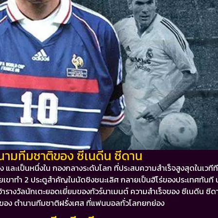
ามทีมชาติของ ซีเนดีน ซีดาน
ง และเป็นหนึ่งใน กองกลางระดับโลก ที่ประสบความสำเร็จสูงสุดในเวทีท
ยเขาทำ 2 ประตูสำคัญในนัดชิงชนะเลิศ กลายเป็นฮีโร่ของประเทศทันที
ารางวัลนักเตะยอดเยี่ยมของทัวร์นาเมนต์
ความสำเร็จของ ซีเนดีน ซีดาน
์ของ
ตำนานทีมชาติฝรั่งเศส
ที่แฟนบอลทั่วโลกยกย่อง