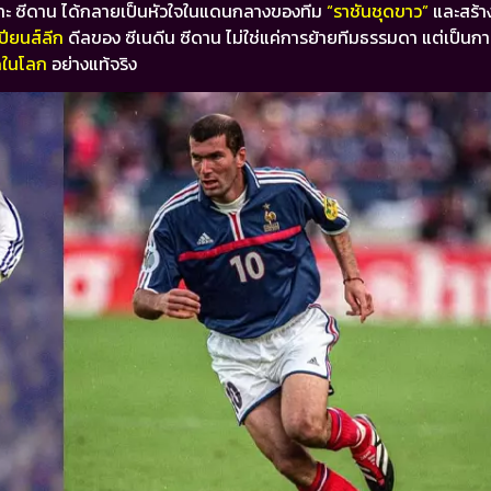
พราะ ซีดาน ได้กลายเป็นหัวใจในแดนกลางของทีม
“ราชันชุดขาว”
และสร้า
ปียนส์ลีก
ดีลของ ซีเนดีน ซีดาน ไม่ใช่แค่การย้ายทีมธรรมดา แต่เป็น
ุดในโลก
อย่างแท้จริง