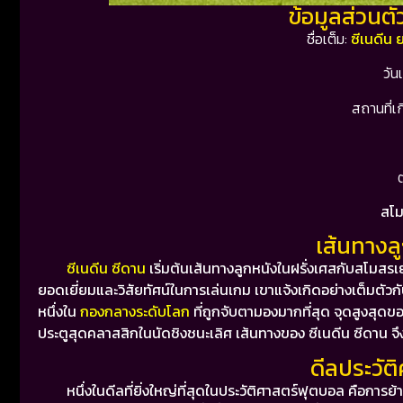
ข้อมูลส่วนตั
ชื่อเต็ม:
ซีเนดีน 
วัน
สถานที่เ
สโม
เส้นทางล
ซีเนดีน ซีดาน
เริ่มต้นเส้นทางลูกหนังในฝรั่งเศสกับสโมสรเย
ยอดเยี่ยมและวิสัยทัศน์ในการเล่นเกม
เขาแจ้งเกิดอย่างเต็มตัวก
หนึ่งใน
กองกลางระดับโลก
ที่ถูกจับตามองมากที่สุด
จุดสูงสุดขอ
ประตูสุดคลาสสิกในนัดชิงชนะเลิศ
เส้นทางของ ซีเนดีน ซีดาน จึง
ดีลประวัต
หนึ่งในดีลที่ยิ่งใหญ่ที่สุดในประวัติศาสตร์ฟุตบอล คือการย