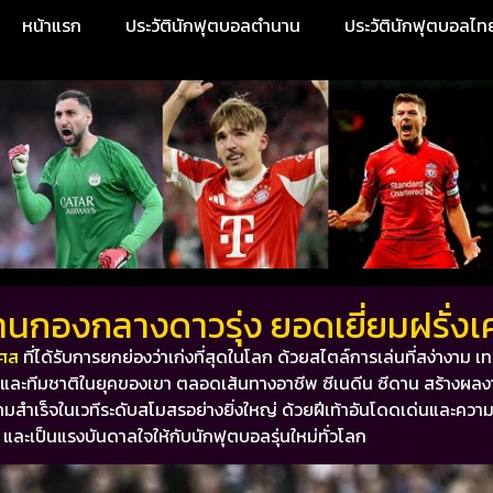
หน้าแรก
ประวัตินักฟุตบอลตำนาน
ประวัตินักฟุตบอลไท
นานกองกลางดาวรุ่ง ยอดเยี่ยมฝรั่ง
เศส
ที่ได้รับการยกย่องว่าเก่งที่สุดในโลก ด้วยสไตล์การเล่นที่สง่างาม เท
สรและทีมชาติในยุคของเขา ตลอดเส้นทางอาชีพ
ซีเนดีน ซีดาน
สร้างผลง
สำเร็จในเวทีระดับสโมสรอย่างยิ่งใหญ่ ด้วยฝีเท้าอันโดดเด่นและควา
และเป็นแรงบันดาลใจให้กับนักฟุตบอลรุ่นใหม่ทั่วโลก