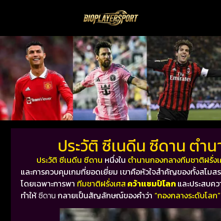
ประวัติ ซีเนดีน ซีดาน ตำ
ประวัติ ซีเนดีน ซีดาน
หนึ่งใน
ตำนานกองกลางทีมชาติฝรั่ง
และการควบคุมเกมที่ยอดเยี่ยม เขาคือหัวใจสำคัญของทั้งสโม
โดยเฉพาะการพา
ทีมชาติฝรั่งเศส
คว้าแชมป์โลก
และประสบความ
ทำให้
ซีดาน
กลายเป็นสัญลักษณ์ของคำว่า
“กองกลางระดับโลก”