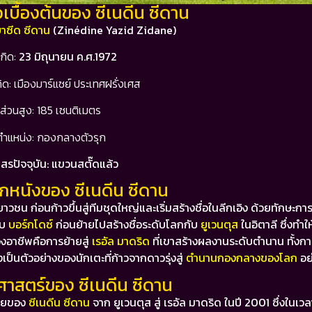
วเบื้องต้นของ ซีเนดีน ซีดาน
ยาซีด ซีดาน
(Zinédine Yazid Zidane)
เกิด:
23 มิถุนายน ค.ศ.1972
กิด: เมืองมาร์แซย์ ประเทศฝรั่งเศส
ส่วนสูง: 185 เซนติเมตร
ตำแหน่ง: กองกลางตัวรุก
สรปัจจุบัน: แขวนสตั๊ดแล้ว
ูกหนังของ ซีเนดีน ซีดาน
าวชน ก่อนก้าวขึ้นสู่ทีมชุดใหญ่และเริ่มสร้างชื่อในลีกเอิง ด้วยทักษะก
ับ
บอร์กโดซ์
ก่อนย้ายไปสร้างชื่อระดับโลกกับ
ยูเวนตุส
ในอิตาลี ซึ่งทำ
งอาชีพคือการย้ายสู่
เรอัล มาดริด
ที่เขาสร้างผลงานระดับตำนาน ทั้งก
เป็นตัวอย่างของนักเตะที่ก้าวจากดาวรุ่งสู่
ตำนานกองกลางของโลก
อย่
ิศาสตร์ของ ซีเนดีน ซีดาน
้ายของ
ซีเนดีน ซีดาน
จาก ยูเวนตุส สู่ เรอัล มาดริด ในปี 2001 ซึ่งในเวลา