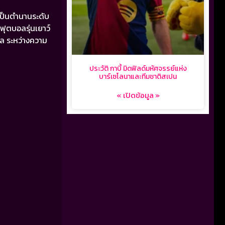
เป็นตำนานระดับ
ุตบอลรุ่นเยาว์
ุล ระหว่างความ
ประวัติ กาบี้ มิดฟิลด์มหัศจรรย์แห่ง
บาร์เซโลนาและทีมชาติสเปน
« เปิดข้อมูล »