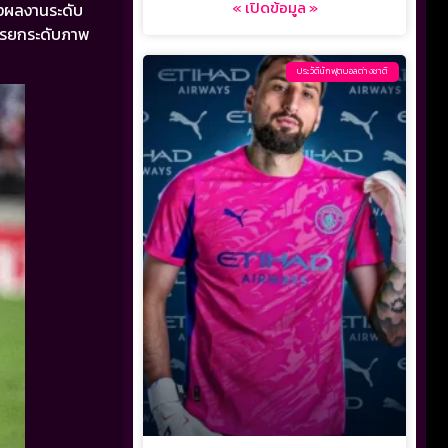
« เปิดข้อมูล »
งผลงานระดับ
การยกระดับภาพ
ประวัตินักฟุตบอลต่างชาติ