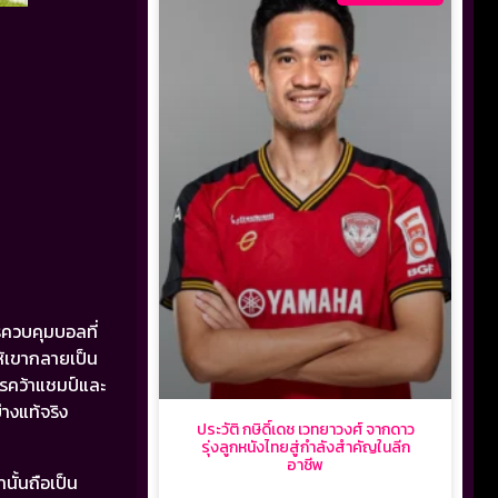
ารควบคุมบอลที่
ให้เขากลายเป็น
ารคว้าแชมป์และ
างแท้จริง
ประวัติ กษิดิ์เดช เวทยาวงศ์ จากดาว
รุ่งลูกหนังไทยสู่กำลังสำคัญในลีก
อาชีพ
นั้นถือเป็น