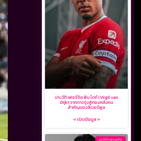
ประวัติ เฟอร์จิล ฟัน ไดก์ (Virgil van
Dijk) จากดาวรุ่งสู่กองหลังคน
สำคัญของลิเวอร์พูล
« เปิดข้อมูล »
ประวัตินักฟุตบอลไทย