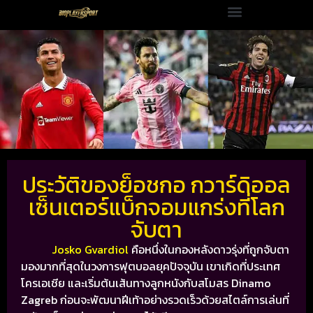
ประวัติของย็อชกอ กวาร์ดิออล
เซ็นเตอร์แบ็กจอมแกร่งที่โลก
จับตา
Josko Gvardiol
คือหนึ่งในกองหลังดาวรุ่งที่ถูกจับตา
มองมากที่สุดในวงการฟุตบอลยุคปัจจุบัน เขาเกิดที่ประเทศ
โครเอเชีย และเริ่มต้นเส้นทางลูกหนังกับสโมสร Dinamo
Zagreb ก่อนจะพัฒนาฝีเท้าอย่างรวดเร็วด้วยสไตล์การเล่นที่