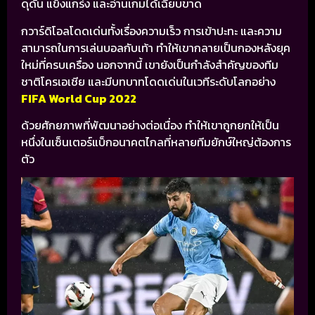
ดุดัน แข็งแกร่ง และอ่านเกมได้เฉียบขาด
กวาร์ดิโอลโดดเด่นทั้งเรื่องความเร็ว การเข้าปะทะ และความ
สามารถในการเล่นบอลกับเท้า ทำให้เขากลายเป็นกองหลังยุค
ใหม่ที่ครบเครื่อง นอกจากนี้ เขายังเป็นกำลังสำคัญของทีม
ชาติโครเอเชีย และมีบทบาทโดดเด่นในเวทีระดับโลกอย่าง
FIFA World Cup 2022
ด้วยศักยภาพที่พัฒนาอย่างต่อเนื่อง ทำให้เขาถูกยกให้เป็น
หนึ่งในเซ็นเตอร์แบ็กอนาคตไกลที่หลายทีมยักษ์ใหญ่ต้องการ
ตัว