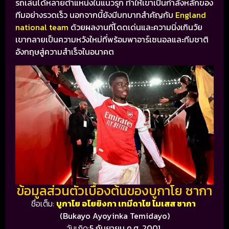
รถเล่นได้หลายตำแหน่งในแนวรุก ทำให้เขาเป็นกำลังหลักของ
ทีมอย่างรวดเร็ว นอกจากนี้ยังมีบทบาทสำคัญกับ
England
national team
ด้วยผลงานที่โดดเด่นและความนิ่งเกินวัย
เขากลายเป็นความหวังใหม่ที่พร้อมพาอาร์เซนอลและทีมชาติ
อังกฤษสู่ความสำเร็จในอนาคต
ข้อมูลส่วนตัวเบื้องต้นของบูกาโย ซากา
ชื่อเต็ม:
บูกาโย อโยยิงกา เทมีดาโย โมเสส ซากา
(Bukayo Ayoyinka Temidayo)
วันเกิด:
5 กันยายน ค.ศ. 2001