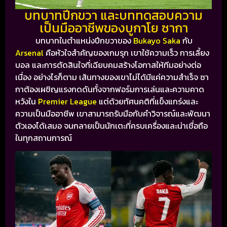
บทบาทปีกขวา และบททดสอบความ
เป็นมืออาชีพของบูกาโย ซากา
บทบาทในตำแหน่งปีกขวาของ
Bukayo Saka
กับ
Arsenal
คือหัวใจสำคัญของเกมรุก เขาใช้ความเร็ว การเลี้ยง
บอล และการตัดสินใจที่เฉียบคมสร้างโอกาสให้ทีมอย่างต่อ
เนื่อง อย่างไรก็ตาม เส้นทางของเขาไม่ได้มีแค่ความสำเร็จ ซา
กาต้องเผชิญแรงกดดันทั้งจากฟอร์มการเล่นและความคาด
หวังใน
Premier League
แต่ด้วยทัศนคติที่แข็งแกร่งและ
ความเป็นมืออาชีพ เขาสามารถรับมือกับคำวิจารณ์และพัฒนา
ตัวเองได้เสมอ จนกลายเป็นนักเตะที่ครบเครื่องและน่าเชื่อถือ
ในทุกสถานการณ์