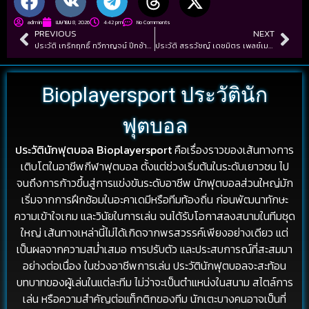
admin
เมษายน 8, 2026
4:42 pm
No Comments
PREVIOUS
NEXT
ประวัติ เกริกฤทธิ์ ทวีกาญจน์ ปีกซ้ายทีมชาติไทย ความเร็วจัดจ้าน เกมรุกดุดัน
ประวัติ สรรวัชญ์ เดชมิตร เพลย์เมกเกอร์ทีมชาติไทย จอมแอสซิสต์แดนกลาง
Bioplayersport ประวัตินัก
ฟุตบอล
ประวัตินักฟุตบอล Bioplayersport
คือเรื่องราวของเส้นทางการ
เติบโตในอาชีพกีฬาฟุตบอล ตั้งแต่ช่วงเริ่มต้นในระดับเยาวชน ไป
จนถึงการก้าวขึ้นสู่การแข่งขันระดับอาชีพ นักฟุตบอลส่วนใหญ่มัก
เริ่มจากการฝึกซ้อมในอะคาเดมีหรือทีมท้องถิ่น ก่อนพัฒนาทักษะ
ความเข้าใจเกม และวินัยในการเล่น จนได้รับโอกาสลงสนามในทีมชุด
ใหญ่ เส้นทางเหล่านี้ไม่ได้เกิดจากพรสวรรค์เพียงอย่างเดียว แต่
เป็นผลจากความสม่ำเสมอ การปรับตัว และประสบการณ์ที่สะสมมา
อย่างต่อเนื่อง ในช่วงอาชีพการเล่น ประวัตินักฟุตบอลจะสะท้อน
บทบาทของผู้เล่นในแต่ละทีม ไม่ว่าจะเป็นตำแหน่งในสนาม สไตล์การ
เล่น หรือความสำคัญต่อแท็กติกของทีม นักเตะบางคนอาจเป็นที่