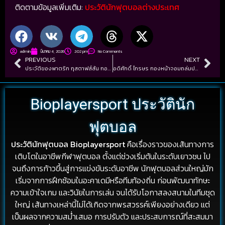
ติดตามข้อมูลเพิ่มเติม:
ประวัตินักฟุตบอลต่างประเทศ
admin
มีนาคม 4, 2026
2:02 pm
No Comments
PREVIOUS
NEXT
ประวัติของพาตริก กุสตาฟส์สัน กองหน้าลูกครึ่งไทย-สวีเดน
อดิศักดิ์ ไกรษร กองหน้าจอมถล่มประตู เส้นทางล่าตาข่ายลูกหนังไทย
Bioplayersport ประวัตินัก
ฟุตบอล
ประวัตินักฟุตบอล Bioplayersport
คือเรื่องราวของเส้นทางการ
เติบโตในอาชีพกีฬาฟุตบอล ตั้งแต่ช่วงเริ่มต้นในระดับเยาวชน ไป
จนถึงการก้าวขึ้นสู่การแข่งขันระดับอาชีพ นักฟุตบอลส่วนใหญ่มัก
เริ่มจากการฝึกซ้อมในอะคาเดมีหรือทีมท้องถิ่น ก่อนพัฒนาทักษะ
ความเข้าใจเกม และวินัยในการเล่น จนได้รับโอกาสลงสนามในทีมชุด
ใหญ่ เส้นทางเหล่านี้ไม่ได้เกิดจากพรสวรรค์เพียงอย่างเดียว แต่
เป็นผลจากความสม่ำเสมอ การปรับตัว และประสบการณ์ที่สะสมมา