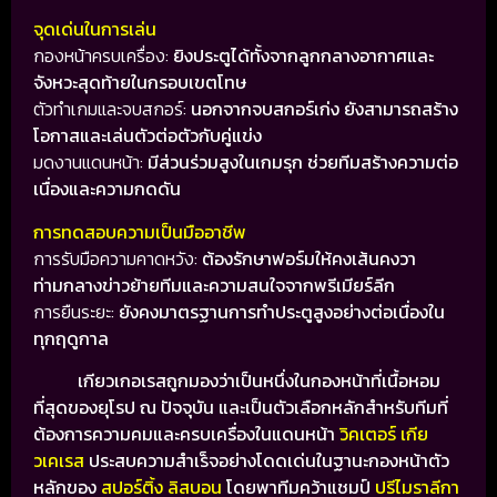
จุดเด่นในการเล่น
กองหน้าครบเครื่อง:
ยิงประตูได้ทั้งจากลูกกลางอากาศและ
จังหวะสุดท้ายในกรอบเขตโทษ
ตัวทำเกมและจบสกอร์:
นอกจากจบสกอร์เก่ง ยังสามารถสร้าง
โอกาสและเล่นตัวต่อตัวกับคู่แข่ง
มดงานแดนหน้า:
มีส่วนร่วมสูงในเกมรุก ช่วยทีมสร้างความต่อ
เนื่องและความกดดัน
การทดสอบความเป็นมืออาชีพ
การรับมือความคาดหวัง:
ต้องรักษาฟอร์มให้คงเส้นคงวา
ท่ามกลางข่าวย้ายทีมและความสนใจจากพรีเมียร์ลีก
การยืนระยะ:
ยังคงมาตรฐานการทำประตูสูงอย่างต่อเนื่อง
ใน
ทุกฤดูกาล
เกียวเกอเรสถูกมองว่าเป็นหนึ่งในกองหน้าที่เนื้อหอม
ที่สุดของยุโรป ณ ปัจจุบัน และเป็นตัวเลือกหลักสำหรับทีมที่
ต้องการความคมและครบเครื่องในแดนหน้า
วิคเตอร์ เกีย
วเคเรส
ประสบความสำเร็จอย่างโดดเด่นในฐานะกองหน้าตัว
หลักของ
สปอร์ติ้ง ลิสบอน
โดยพาทีมคว้าแชมป์
ปรีไมราลีกา