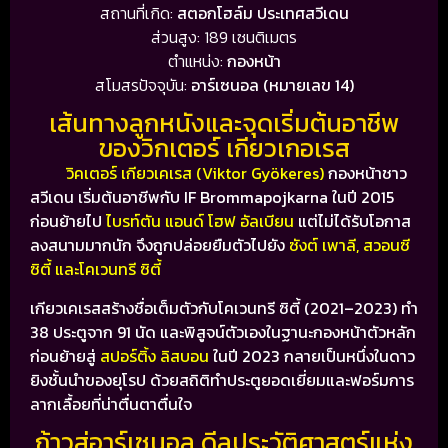
สถานที่เกิด:
สตอกโฮล์ม ประเทศสวีเดน
ส่วนสูง: 189 เซนติเมตร
ตำแหน่ง:
กองหน้า
สโมสรปัจจุบัน:
อาร์เซนอล (หมายเลข 14)
เส้นทางลูกหนังและจุดเริ่มต้นอาชีพ
ของวิกเตอร์ เกียวเกอเรส
วิคเตอร์ เกียวเคเรส (Viktor Gyökeres)
กองหน้าชาว
สวีเดน เริ่มต้นอาชีพกับ
IF Brommapojkarna
ในปี 2015
ก่อนย้ายไป
ไบรท์ตัน แอนด์ โฮฟ อัลเบียน
แต่ไม่ได้รับโอกาส
ลงสนามมากนัก จึงถูกปล่อยยืมตัวไปยัง
ซังต์ เพาลี, สวอนซี
ซิตี้ และโคเวนทรี ซิตี้
เกียวเคเรสสร้างชื่อเต็มตัวกับโคเวนทรี ซิตี้ (2021–2023) ทำ
38 ประตูจาก 91 นัด และพิสูจน์ตัวเองในฐานะกองหน้าตัวหลัก
ก่อนย้ายสู่
สปอร์ติ้ง ลิสบอน
ในปี 2023 กลายเป็นหนึ่งในดาว
ยิงชั้นนำของยุโรป ด้วยสถิติทำประตูยอดเยี่ยมและฟอร์มการ
ลากเลื้อยที่น่าตื่นตาตื่นใจ
ก้าวสู่อาร์เซนอล ดีลประวัติศาสตร์แห่ง