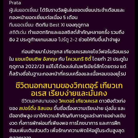
Prata
ผู้เล่นยอดเยี่ยม:
ได้รับรางวัลผู้เล่นยอดเยี่ยมประจำเดือนและ
กองหน้ายอดเยี่ยมต่อเนื่อง 5 เดือน
ทีมยอดเยี่ยม:
ติดทีม
Best XI
ของฤดูกาล
สถิติเด่น:
ทำแฮตทริกและแอสซิสต์สำคัญหลายครั้ง รวมถึง
ยิง 2 ประตูท้ายเกมเสมอ
โปร์ตู 2-2
ช่วยให้ทีมขึ้นนำจ่าฝูง
ก่อนย้ายมาโปรตุเกส เกียวเคเรสเคยโชว์ฟอร์มร้อนแรง
ใน
แชมเปียนชิพ อังกฤษ
กับ
โคเวนทรี ซิตี้
โดยทำ 21 ประตูใน
ฤดูกาล 2022/23 แม้ไม่ได้ลงเล่นในพรีเมียร์ลีกโดยตรง แต่
ก็สร้างชื่อในฐานะกองหน้าที่ครบเครื่องและเนื้อหอมของยุโรป
ชีวิตนอกสนามของวิกเตอร์ เกียวเก
อเรส เรียบง่ายและมั่นคง
ชีวิตนอกสนามของ
วิคเตอร์ เกียวเคเรส
ดาวยิงตัวเก่ง
ของ
สปอร์ติ้ง ลิสบอน
ขึ้นชื่อเรื่องความเรียบง่าย มุ่งมั่น และ
มืออาชีพสูง เขาให้ความสำคัญกับการดูแลร่างกายอย่างเข้ม
งวด ทั้งการพักผ่อนที่เพียงพอ การโภชนาการ และการฝึก
ซ้อมเพิ่มเติมส่วนตัว เพื่อรักษาความฟิตให้อยู่ในระดับสูงสุด
ตลอดเวลา