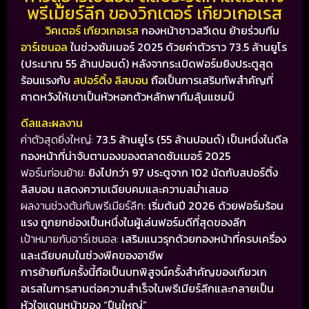
พรีเมียร์ลีก ของวิกเตอร์ เกียวเกอเรส
วิคเตอร์ เกียวเกอเรส
กองหน้าชาวสวีเดน ย้ายร่วมทีม
อาร์เซนอล
ในช่วงซัมเมอร์ 2025 ด้วยค่าตัวราว 73.5 ล้านยูโร
(ประมาณ 55 ล้านปอนด์) หลังจากระเบิดฟอร์มยิงประตูสุด
ร้อนแรงกับ
สปอร์ติ้ง ลิสบอน
ถือเป็นการเสริมทัพสำคัญที่
คาดหวังให้เขาเป็นหัวหอกตัวหลักพาทีมลุ้นแชมป์
ดีลและผลงาน
ค่าตัวสุดยิ่งใหญ่:
73.5 ล้านยูโร (55 ล้านปอนด์) เป็นหนึ่งในดีล
กองหน้าที่น่าจับตามองของตลาดซัมเมอร์ 2025
ฟอร์มก่อนย้าย:
ยิงไปกว่า 97 ประตูจาก 102 นัดกับสปอร์ติ้ง
ลิสบอน แสดงความเฉียบคมและความสม่ำเสมอ
ผลงานช่วงต้นกับพรีเมียร์ลีก:
เริ่มต้นปี 2026 ด้วยฟอร์มร้อน
แรง ถูกยกย่องเป็นหนึ่งในผู้เล่นฟอร์มดีที่สุดของลีก
เป้าหมายกับอาร์เซนอล:
เสริมแนวรุกด้วยกองหน้าที่ครบเครื่อง
และเฉียบคมในช่วงพีคของอาชีพ
การย้ายทีมครั้งนี้ถือเป็นบทพิสูจน์ครั้งสำคัญของเกียวเก
อเรสในการสานต่อความสำเร็จในพรีเมียร์ลีกและกลายเป็น
หัวใจแดนหน้าของ “ปืนใหญ่”