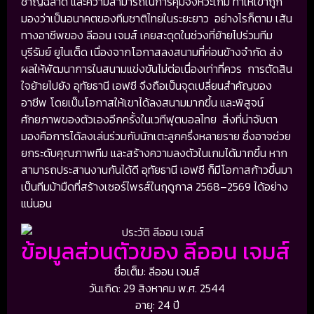
ชาญฉลาด และความสามารถในการคุมจังหวะเกม ทำให้เขาถูก
มองว่าเป็นอนาคตของทีมชาติไทยในระยะยาว อย่างไรก็ตาม เส้น
ทางอาชีพของ ลีออน เจมส์ เคยสะดุดในช่วงที่ย้ายไปร่วมทีม
บุรีรัมย์ ยูไนเต็ด
เนื่องจากโอกาสลงสนามที่ค่อนข้างจำกัด ส่ง
ผลให้พัฒนาการในสนามแข่งขันไม่ต่อเนื่องเท่าที่ควร การตัดสิน
ใจย้ายไปยัง
อุทัยธานี เอฟซี
จึงถือเป็นจุดเปลี่ยนสำคัญของ
อาชีพ โดยเป็นโอกาสให้เขาได้ลงสนามมากขึ้น และพิสูจน์
ศักยภาพของตัวเองอีกครั้งในเวทีฟุตบอลไทย สิ่งที่น่าจับตา
มองคือการได้ลงเล่นร่วมกับนักเตะลูกครึ่งหลายราย ซึ่งอาจช่วย
ยกระดับคุณภาพทีม และสร้างความลงตัวในเกมได้มากขึ้น หาก
สามารถประสานงานกันได้ดี อุทัยธานี เอฟซี ก็มีโอกาสก้าวขึ้นมา
เป็นทีมม้ามืดที่สร้างเซอร์ไพรส์ในฤดูกาล 2568–2569 ได้อย่าง
แน่นอน
ข้อมูลส่วนตัวของ ลีออน เจมส์
ชื่อเต็ม: ลีออน เจมส์
วันเกิด: 29 สิงหาคม พ.ศ. 2544
อายุ: 24 ปี