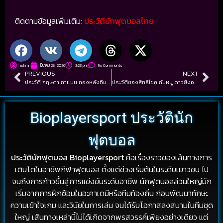
ติดตามข้อมูลเพิ่มเติม:
ประวัตินักฟุตบอลไทย
admin
มีนาคม 25, 2026
3:23 pm
No Comments
PREVIOUS
NEXT
ประวัติ กฤษดา กาแมน กองหลังทีมชาติไทย ดาวรุ่งเกมรับอนาคตไกล
ประวัติของสิทธิโชค กันหนู ดาวยิงอนาคตไกลของเชียงราย ยูไนเต็ด
Bioplayersport ประวัตินัก
ฟุตบอล
ประวัตินักฟุตบอล Bioplayersport
คือเรื่องราวของเส้นทางการ
เติบโตในอาชีพกีฬาฟุตบอล ตั้งแต่ช่วงเริ่มต้นในระดับเยาวชน ไป
จนถึงการก้าวขึ้นสู่การแข่งขันระดับอาชีพ นักฟุตบอลส่วนใหญ่มัก
เริ่มจากการฝึกซ้อมในอะคาเดมีหรือทีมท้องถิ่น ก่อนพัฒนาทักษะ
ความเข้าใจเกม และวินัยในการเล่น จนได้รับโอกาสลงสนามในทีมชุด
ใหญ่ เส้นทางเหล่านี้ไม่ได้เกิดจากพรสวรรค์เพียงอย่างเดียว แต่