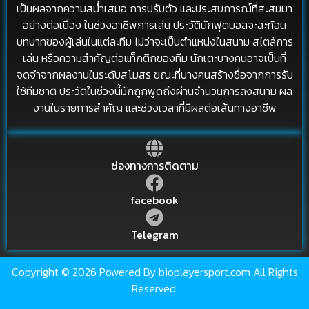
เป็นผลจากความสม่ำเสมอ การปรับตัว และประสบการณ์ที่สะสมมา
อย่างต่อเนื่อง ในช่วงอาชีพการเล่น ประวัตินักฟุตบอลจะสะท้อน
บทบาทของผู้เล่นในแต่ละทีม ไม่ว่าจะเป็นตำแหน่งในสนาม สไตล์การ
เล่น หรือความสำคัญต่อแท็กติกของทีม นักเตะบางคนอาจเป็นที่
จดจำจากผลงานในระดับสโมสร ขณะที่บางคนสร้างชื่อจากการรับ
ใช้ทีมชาติ ประวัติในช่วงนี้มักถูกพูดถึงผ่านจำนวนการลงสนาม ผล
งานในรายการสำคัญ และช่วงเวลาที่มีผลต่อเส้นทางอาชีพ
ช่องทางการติดตาม
facebook
Telegram
Copyright © 2026 Powered By bioplayersport.com All Rights
Reserved.