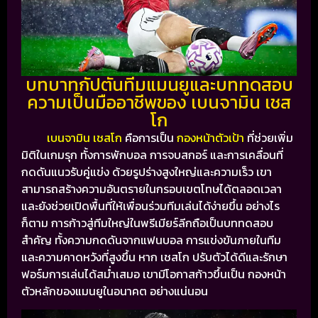
บทบาทกัปตันทีมแมนยูและบททดสอบ
ความเป็นมืออาชีพของ เบนจามิน เชส
โก
เบนจามิน เชสโก
คือการเป็น
กองหน้าตัวเป้า
ที่ช่วยเพิ่ม
มิติในเกมรุก ทั้งการพักบอล การจบสกอร์ และการเคลื่อนที่
กดดันแนวรับคู่แข่ง
ด้วยรูปร่างสูงใหญ่และความเร็ว เขา
สามารถสร้างความอันตรายในกรอบเขตโทษได้ตลอดเวลา
และยังช่วยเปิดพื้นที่ให้เพื่อนร่วมทีมเล่นได้ง่ายขึ้น
อย่างไร
ก็ตาม การก้าวสู่ทีมใหญ่ในพรีเมียร์ลีกถือเป็นบททดสอบ
สำคัญ ทั้งความกดดันจากแฟนบอล การแข่งขันภายในทีม
และความคาดหวังที่สูงขึ้น
หาก เชสโก ปรับตัวได้ดีและรักษา
ฟอร์มการเล่นได้สม่ำเสมอ เขามีโอกาสก้าวขึ้นเป็น กองหน้า
ตัวหลักของแมนยูในอนาคต อย่างแน่นอน