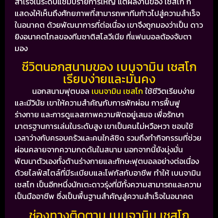
สำเร็จในระดับแชมป์รายการใหญ่ แต่ผลงานของ เชสโก ก็
แสดงให้เห็นถึงศักยภาพที่สามารถพาทีมก้าวไปสู่ความสำเร็จ
ในอนาคต
ด้วยพัฒนาการที่ต่อเนื่อง เขาจึงถูกมองว่าเป็น ดาว
ยิงอนาคตไกลของทีมชาติสโลวีเนีย ที่แฟนบอลต้องจับตา
มอง
ชีวิตนอกสนามของ เบนจามิน เชสโก
เรียบง่ายและมั่นคง
นอกสนามฟุตบอล
เบนจามิน เชสโก
ใช้ชีวิตเรียบง่าย
และมีวินัย เขาให้ความสำคัญกับการพักผ่อน การฟื้นฟู
ร่างกาย และการดูแลสภาพความฟิตอยู่เสมอ เพื่อรักษา
มาตรฐานการเล่นในระดับสูง
เขาเป็นคนไม่หวือหวา ชอบใช้
เวลาว่างกับครอบครัวและคนใกล้ชิด รวมถึงทำกิจกรรมที่ช่วย
ผ่อนคลายจากความกดดันในสนาม นอกจากนี้ยังมุ่งมั่น
พัฒนาตัวเองทั้งด้านร่างกายและทักษะฟุตบอลอย่างต่อเนื่อง
ด้วยไลฟ์สไตล์ที่มีระเบียบและโฟกัสกับอาชีพ ทำให้ เบนจามิน
เชสโก เป็นอีกหนึ่งนักเตะดาวรุ่งที่มีทั้งความสามารถและความ
เป็นมืออาชีพ ซึ่งเป็นพื้นฐานสำคัญสู่ความสำเร็จในอนาคต
ช่องทางติดตาม เบนจามิน เชสโก