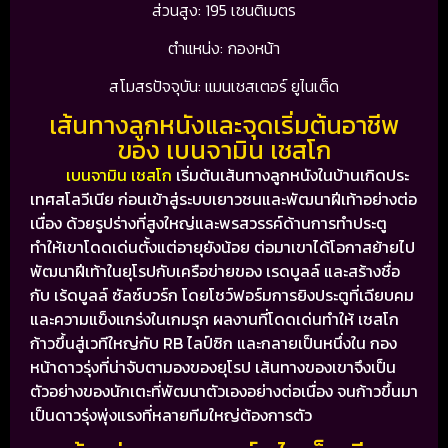
ส่วนสูง: 195 เซนติเมตร
ตำแหน่ง: กองหน้า
สโมสรปัจจุบัน: แมนเชสเตอร์ ยูไนเต็ด
เส้นทางลูกหนังและจุดเริ่มต้นอาชีพ
ของ เบนจามิน เชสโก
เบนจามิน เชสโก
เริ่มต้นเส้นทางลูกหนังในบ้านเกิดประ
เทศสโลวีเนีย ก่อนเข้าสู่ระบบเยาวชนและพัฒนาฝีเท้าอย่างต่อ
เนื่อง ด้วยรูปร่างที่สูงใหญ่และพรสวรรค์ด้านการทำประตู
ทำให้เขาโดดเด่นตั้งแต่อายุยังน้อย
ต่อมาเขาได้โอกาสย้ายไป
พัฒนาฝีเท้าในยุโรปกับเครือข่ายของ เรดบูลล์ และสร้างชื่อ
กับ เร้ดบูลล์ ซัลซ์บวร์ก โดยโชว์ฟอร์มการยิงประตูที่เฉียบคม
และความแข็งแกร่งในเกมรุก
ผลงานที่โดดเด่นทำให้ เชสโก
ก้าวขึ้นสู่เวทีใหญ่กับ
RB ไลป์ซิก
และกลายเป็นหนึ่งใน กอง
หน้าดาวรุ่งที่น่าจับตามองของยุโรป
เส้นทางของเขาจึงเป็น
ตัวอย่างของนักเตะที่พัฒนาตัวเองอย่างต่อเนื่อง จนก้าวขึ้นมา
เป็นดาวรุ่งพุ่งแรงที่หลายทีมใหญ่ต้องการตัว