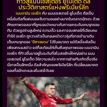
ก้าวสู่แมนเชสเตอร์ ยูไนเต็ด ดีล
ประวัติศาสตร์แห่งพรีเมียร์ลีก
เบนจามิน เชสโก
กับ แมนเชสเตอร์ ยูไนเต็ด ถือเป็น
หนึ่งในดีลที่แฟนบอลจับตามองอย่างมากในตลาดนักเตะ ด้วย
ศักยภาพของเขาที่ถูกมองว่าเหมาะกับการยกระดับเกมรุกของ
ทีม
ด้วยรูปร่างสูงใหญ่ ความเร็ว และการจบสกอร์ที่เฉียบคม
ทำให้ เชสโก ถูกวางตัวเป็นกองหน้าดาวรุ่งที่อาจเข้ามาเติม
เต็มเกมรุกของ
“ปีศาจแดง”
ได้ในอนาคต
แม้ดีลนี้จะยังเป็น
เพียงกระแสข่าว แต่ก็สะท้อนให้เห็นถึงคุณภาพของ เบนจามิน
เชสโก ที่ก้าวขึ้นมาอยู่ในระดับที่สโมสรยักษ์ใหญ่อย่าง แมน
เชสเตอร์ ยูไนเต็ด ให้ความสนใจ
หากการย้ายทีมเกิดขึ้นจริง
นี่อาจเป็นอีกหนึ่ง ดีลสำคัญของพรีเมียร์ลีก ที่เปลี่ยนอนาคต
ของทั้งนักเตะและสโมสรได้เลย